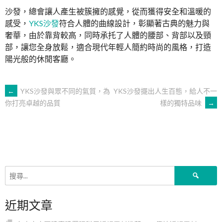
沙發，總會讓人產生被簇擁的感覺，從而獲得安全和溫暖的
感受，
YKS沙發
符合人體的曲線設計，彰顯著古典的魅力與
奢華，由於靠背較高，同時承托了人體的腰部、背部以及頸
部，讓您全身放鬆，適合現代年輕人簡約時尚的風格，打造
陽光般的休閒客廳。
文
←
YKS沙發與眾不同的氣質，為
YKS沙發擺出人生百態，給人不一
樣的獨特品味
→
你打亮卓越的品質
章
導
覽
搜
尋
關
近期文章
鍵
字: