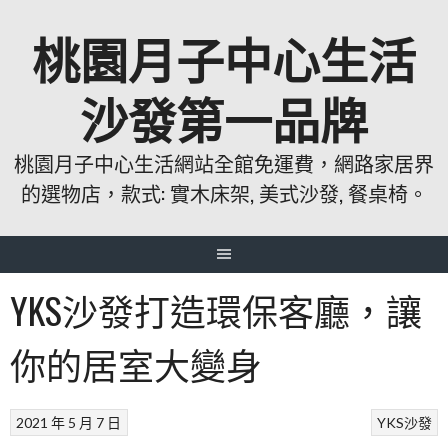
跳
桃園月子中心生活
至
主
要
沙發第一品牌
內
容
桃園月子中心生活網站全館免運費，網路家居界
的選物店，款式: 實木床架, 美式沙發, 餐桌椅。
YKS沙發打造環保客廳，讓
你的居室大變身
2021 年 5 月 7 日
YKS沙發