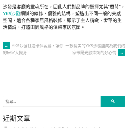
沙發是客廳的靈魂所在，囙此人們對品牌的選擇尤其“嚴苛”，
YKS沙發
細膩的線條，優雅的結構，塑造出不同一般的美感
空間，適合各種家居風格裝修，顯示了主人精緻、奢華的生
活情調，打造田園風格的溫馨家居氛圍。
文
←
YKS沙發打造環保客廳，讓你
一款精美的YKS沙發能夠為我們的
家帶陽光般燦爛的好心情
→
的居室大變身
章
導
覽
搜
尋
關
近期文章
鍵
字: