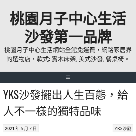
跳
桃園月子中心生活
至
主
要
沙發第一品牌
內
容
桃園月子中心生活網站全館免運費，網路家居界
的選物店，款式: 實木床架, 美式沙發, 餐桌椅。
YKS沙發擺出人生百態，給
人不一樣的獨特品味
2021 年 5 月 7 日
YKS沙發