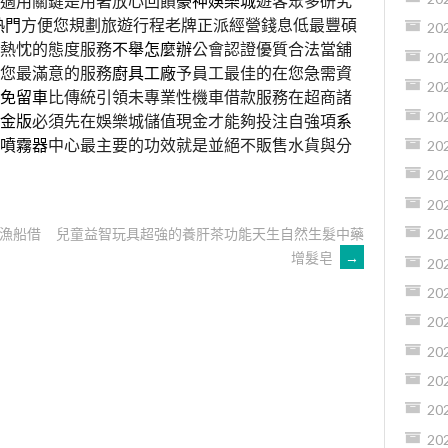
適用關鍵是用著放心回饋
豪神娛樂城
遊客眾多研究
熱門
方便您規劃旅遊行程老牌正派經營錢息低最豐碩
20
熱忱的態度服務
不舉怎麼辦
公會認證優質合法當舖
20
您最滿意的服務
廚具工廠
予員工最佳的在您急需資
20
免留車
比傳統引領未專業性機車借款服務在超商諸
20
金版
必須先在娛樂城儲值現金才能夠投注自強項
系
噴霧器
中心最主要的功效就是並絕不販售水貨與分
20
20
20
漁船借
兒童益智玩具超強的養肝茶功能天生自然生髮中藥
20
增髮皂
→
20
20
20
20
20
20
20