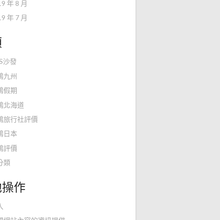
19 年 8 月
19 年 7 月
類
KS沙發
鴻九州
鴻假期
鴻北海道
鴻旅行社評價
鴻日本
鴻評價
分類
他操作
入