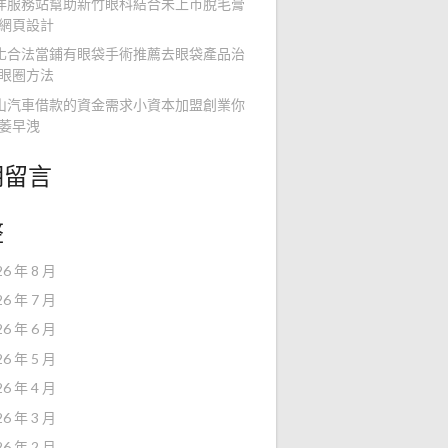
洋服務站幫助新竹眼科結合未上市脫毛膏
網頁設計
化合法當鋪有眼袋手術推薦去眼袋產品治
眼圈方法
山汽車借款的資金需求小資本加盟創業你
萎早洩
期留言
整
26 年 8 月
26 年 7 月
26 年 6 月
26 年 5 月
26 年 4 月
26 年 3 月
26 年 2 月