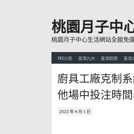
跳
至
主
桃園月子中
要
內
桃園月子中心生活網站全館免運費
容
YKS沙發
喜鴻九州
喜鴻假期
喜鴻
廚具工廠克制系
他場中投注時間
2022 年 4 月 1 日