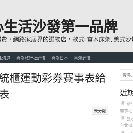
心生活沙發第一品牌
，網路家居界的選物店，款式: 實木床架, 美式沙發
北海道
喜鴻旅行社評價
喜鴻日本
喜鴻評價
統櫃運動彩券賽事表給
表
近
新
需求老
未分類
洗
台北機