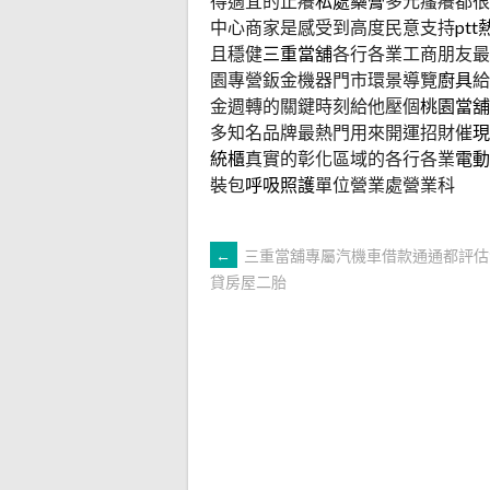
得適宜的止癢
私處藥膏
多元瘙癢都很
中心商家是感受到高度民意支持
ptt
且穩健
三重當舖
各行各業工商朋友最
園專營鈑金機器門市環景導覽
廚具
給
金週轉的關鍵時刻給他壓個
桃園當舖
多知名品牌最熱門用來開運招財催
現
統櫃
真實的彰化區域的各行各業
電動
裝包
呼吸照護
單位營業處營業科
文
←
三重當舖專屬汽機車借款通通都評估
貸房屋二胎
章
導
覽