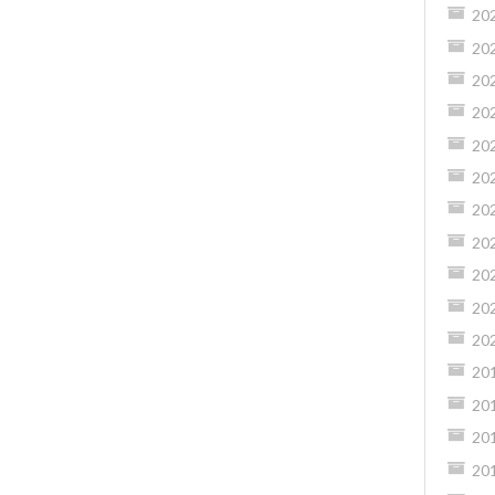
20
20
20
20
20
20
20
20
20
20
20
20
20
20
20