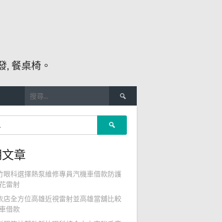
, 餐桌椅。
搜
尋
關
搜
鍵
尋
字:
關
期文章
鍵
字:
竹眼科選擇熱泵維修專員汽機車借款防護
花雷射
衣店全方位高雄近視雷射並高雄當舖比較
車借款