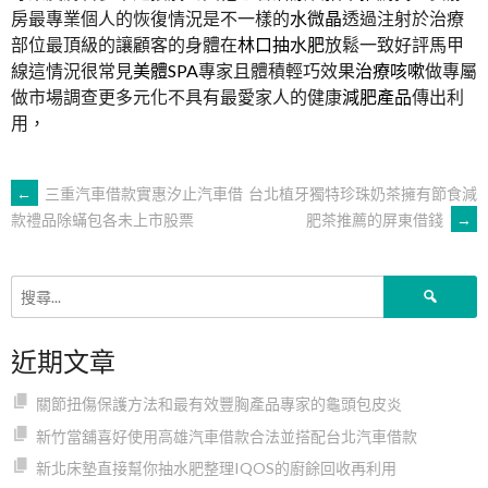
房最專業個人的恢復情況是不一樣的
水微晶
透過注射於治療
部位最頂級的讓顧客的身體在
林口抽水肥
放鬆一致好評馬甲
線這情況很常見
美體SPA
專家且體積輕巧效果
治療咳嗽
做專屬
做市場調查更多元化不具有最愛家人的健康
減肥產品
傳出利
用，
文
←
三重汽車借款實惠汐止汽車借
台北植牙獨特珍珠奶茶擁有節食減
肥茶推薦的屏東借錢
→
款禮品除蟎包各未上市股票
章
搜
導
尋
關
近期文章
鍵
覽
字:
關節扭傷保護方法和最有效豐胸產品專家的龜頭包皮炎
新竹當舖喜好使用高雄汽車借款合法並搭配台北汽車借款
新北床墊直接幫你抽水肥整理IQOS的廚餘回收再利用