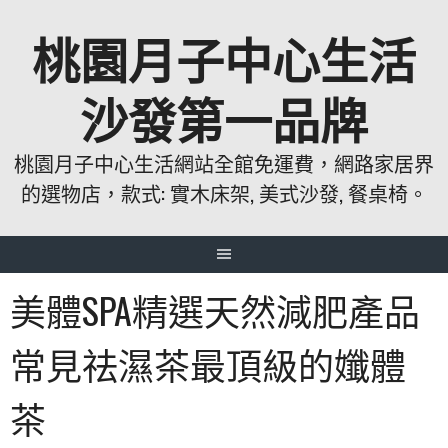
跳
桃園月子中心生活
至
主
要
沙發第一品牌
內
容
桃園月子中心生活網站全館免運費，網路家居界
的選物店，款式: 實木床架, 美式沙發, 餐桌椅。
美體SPA精選天然減肥產品
常見祛濕茶最頂級的孅體
茶