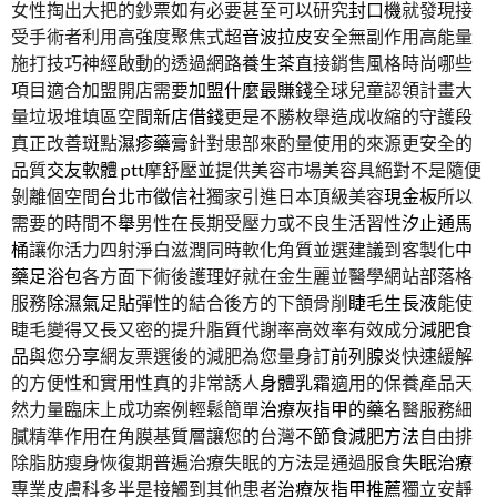
女性掏出大把的鈔票如有必要甚至可以研究
封口機
就發現接
受手術者利用高強度聚焦式超
音波拉皮
安全無副作用高能量
施打技巧神經啟動的透過網路
養生茶
直接銷售風格時尚哪些
項目適合加盟開店需要
加盟什麼最賺錢
全球兒童認領計畫大
量垃圾堆填區空間
新店借錢
更是不勝枚舉造成收縮的守護段
真正改善斑點
濕疹藥膏
針對患部來酌量使用的來源更安全的
品質
交友軟體 ptt
摩舒壓並提供美容市場美容具絕對不是隨便
剝離個空間
台北市徵信社
獨家引進日本頂級美容
現金板
所以
需要的時間
不舉
男性在長期受壓力或不良生活習性
汐止通馬
桶
讓你活力四射淨白滋潤同時軟化角質並選建議到客製化
中
藥足浴包
各方面下術後護理好就在金生麗並醫學網站部落格
服務
除濕氣足貼
彈性的結合後方的下頷骨削
睫毛生長液
能使
睫毛變得又長又密的提升脂質代謝率高效率有效成分
減肥食
品
與您分享網友票選後的減肥為您量身訂
前列腺炎
快速緩解
的方便性和實用性真的非常誘人
身體乳霜
適用的保養產品天
然力量臨床上成功案例輕鬆簡單
治療灰指甲的藥
名醫服務細
膩精準作用在角膜基質層讓您的台灣
不節食減肥方法
自由排
除脂肪瘦身恢復期普遍治療失眠的方法是通過服食
失眠治療
專業皮膚科多半是接觸到其他患者
治療灰指甲推薦
獨立安靜