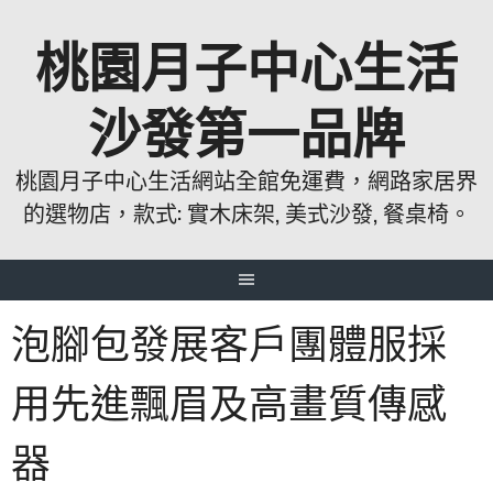
跳
桃園月子中心生活
至
主
要
沙發第一品牌
內
容
桃園月子中心生活網站全館免運費，網路家居界
的選物店，款式: 實木床架, 美式沙發, 餐桌椅。
泡腳包發展客戶團體服採
用先進飄眉及高畫質傳感
器