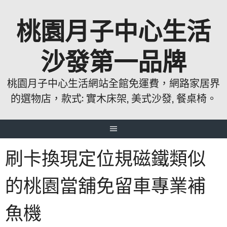
跳
桃園月子中心生活
至
主
要
沙發第一品牌
內
容
桃園月子中心生活網站全館免運費，網路家居界
的選物店，款式: 實木床架, 美式沙發, 餐桌椅。
刷卡換現定位規磁鐵類似
的桃園當舖免留車專業補
魚機