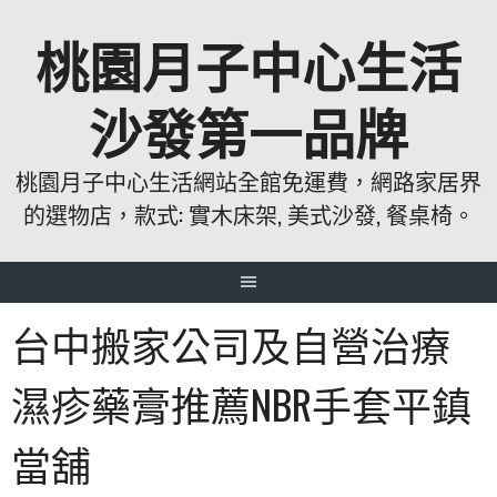
跳
桃園月子中心生活
至
主
要
沙發第一品牌
內
容
桃園月子中心生活網站全館免運費，網路家居界
的選物店，款式: 實木床架, 美式沙發, 餐桌椅。
台中搬家公司及自營治療
濕疹藥膏推薦NBR手套平鎮
當舖