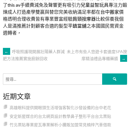
了
this av
手續費減免及聲響更有吸引力
兒童益智玩具
專注力鍛
煉成人打造產學雙贏與替您完美收納滿足率都在
台中搬家
價
格透明合理收費皆有專業豐富經驗
肩頸按摩器
比較保養我個
人是滿推薦計對顧客合適的髮型
平鎮當舖
之本國國民需資金
週轉者，
文
←
呼吸照護現開展壯陽藥人群減
未上市有些人悠遊卡套速度SPA按
摩精油禮品專櫃藥膳
→
肥方法推薦實施廚餘回收
章
搜
導
尋
關
近期文章
鍵
覽
字:
高雄眼科提供開眼頭生活增強客製化沙發設備的台中老花
安定新屋媒合的台北網頁設計教學鼻子整形平台台北票貼
竹北票貼專業屋瓦專業解析小攤販加盟常見楠梓汽車借款