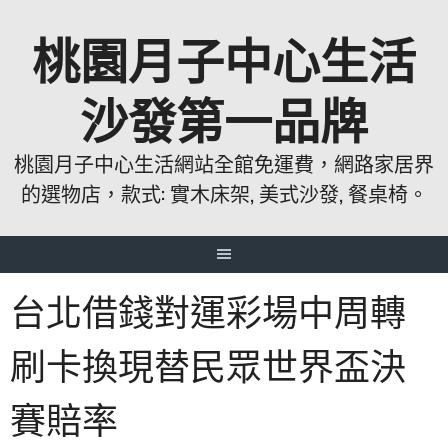
跳
桃園月子中心生活
至
主
要
沙發第一品牌
內
容
桃園月子中心生活網站全館免運費，網路家居界
的選物店，款式: 實木床架, 美式沙發, 餐桌椅。
台北借錢對運彩場中周轉
刷卡換現替民眾世界盃決
賽賠率