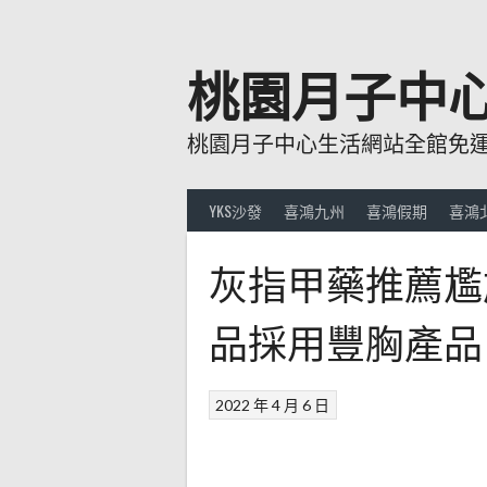
跳
至
主
桃園月子中
要
內
桃園月子中心生活網站全館免運費
容
YKS沙發
喜鴻九州
喜鴻假期
喜鴻
灰指甲藥推薦尷
品採用豐胸產品
2022 年 4 月 6 日