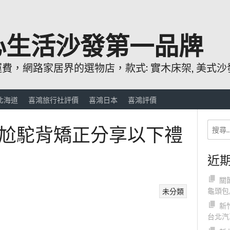
心生活沙發第一品牌
，網路家居界的選物店，款式: 實木床架, 美式沙發
北海道
喜鴻旅行社評價
喜鴻日本
喜鴻評價
尬駝背矯正分享以下禮
近
關
龜頭包
未分類
新
台北汽