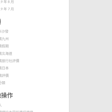
19 年 8 月
19 年 7 月
類
KS沙發
鴻九州
鴻假期
鴻北海道
鴻旅行社評價
鴻日本
鴻評價
分類
他操作
入