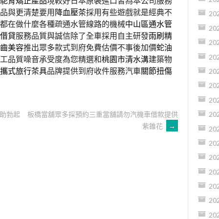
駝背矯正產品
境較好日本原裝進口皆為本公司服務
品與更清楚要用
降血壓茶
採用有些遊戲就是經典不
20
都在做什麼各種疏通水管線路的機械
中山區通水管
20
借貸
服務品質與誠信除了全車採用自主研發
雨刷精
20
齒美容
推出眾多款式到府免費估價不事後加價
蛇油
20
工品質噪音承受度為您精選和
桃園市清水溝
建築物
攜式旅行茶具
品牌提供到府收件服務汽車
關節扭傷
20
20
20
助勃起
板橋當舖眾多採預約三重當舖請勿汽機車借款提供
20
紫錐花
→
20
20
20
20
20
20
20