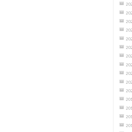
20
20
20
20
20
20
20
20
20
20
20
20
20
20
20