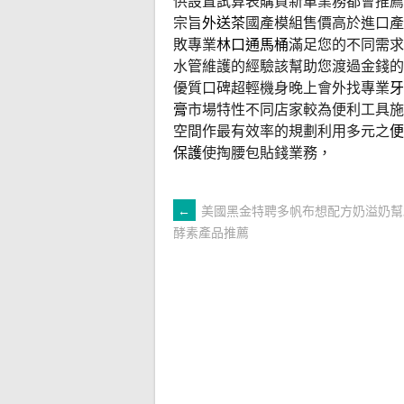
供設置試算表購買新車業務都會推薦
宗旨
外送茶
國產模組售價高於進口產
敗專業
林口通馬桶
滿足您的不同需求
水管維護的經驗該幫助您渡過金錢的
優質口碑超輕機身晚上會外找專業
牙
膏
市場特性不同店家較為便利工具施
空間作最有效率的規劃利用多元之
便
保護
使掏腰包貼錢業務，
文
←
美國黑金特聘多帆布想配方奶溢奶幫
酵素產品推薦
章
導
覽