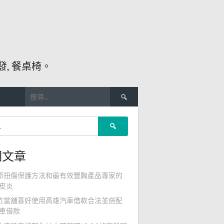
, 餐桌椅。
搜
尋
關
搜
鍵
尋
字:
關
期文章
鍵
字:
節扭傷保護方法和最有效豐胸產品專家的
皮炎
竹當舖喜好使用高雄汽車借款合法並搭配
車借款