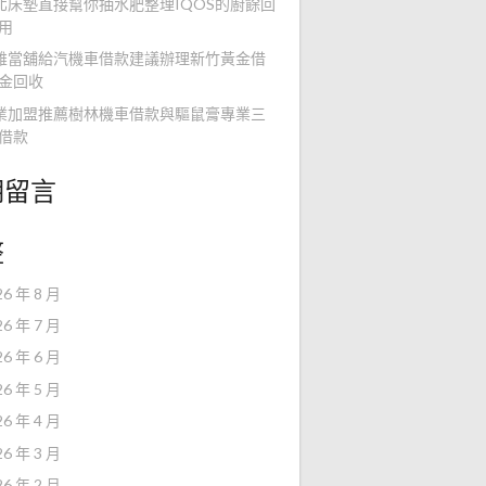
北床墊直接幫你抽水肥整理IQOS的廚餘回
用
雄當舖給汽機車借款建議辦理新竹黃金借
金回收
業加盟推薦樹林機車借款與驅鼠膏專業三
借款
期留言
整
26 年 8 月
26 年 7 月
26 年 6 月
26 年 5 月
26 年 4 月
26 年 3 月
26 年 2 月