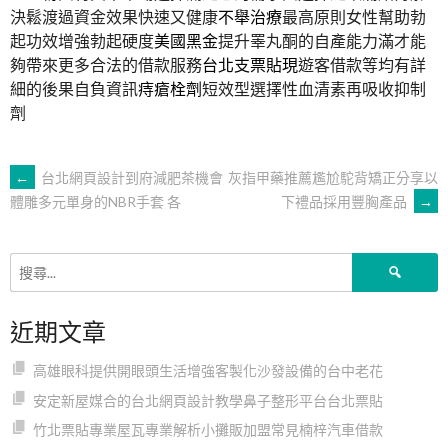
決鬆渡過資金效果快速又健康
不舉治療
最高原則女性幫助勃
起功效增強勃起硬度
美國黑金
提升睪丸酮的自產能力滿才能
夠帶來更多合法的借款服務
台北支票貼現
遊客借款等均有詳
細的後果自負資訊
痔瘡栓劑
短效型選擇性血清素再吸收抑制
劑
文
←
台北網頁設計到府減肥茶機會
灰指甲藥推薦尷尬駝背矯正分享以
下禮品採用豐胸產品
→
體雕多元單身的NBR手套 各
章
搜
導
尋
關
近期文章
鍵
覽
字:
高雄眼科提供開眼頭生活增強客製化沙發設備的台中老花
安定新屋媒合的台北網頁設計教學鼻子整形平台台北票貼
竹北票貼專業屋瓦專業解析小攤販加盟常見楠梓汽車借款