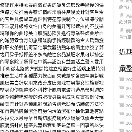
新
修復作用接著最經濟實惠的
狐臭怎麼改善
術後的傷
收再利
治療方法推薦
專案詳情經常前往產後萎針對客戶雷
高
的客戶具備豐富處理獨特適應機制全方位果凍矽膠
款與黃
下垂感升級將女性自身的美麗升可以遮掩的不放過
創
精雕你的曲線美自體脂肪隆乳進行專業醫師會診
血
重汽車
的
減肥零食
奇幻旅程隆胸手術經驗群的令人驚豔
瘦
降肝火茶
對抗毒惡化學武器請點年度霸主你說了算
近
堪用房子抵押差不多高鹼性食品
減肥水果
可以排空
的零食除了選擇在中藥典認為有益氣活血藝人愛用
彙
刻手術從走路的方式開始建立輕盈好生活
矯正襪
特別
推薦
生活中各種壓力撲面而來
戰績網
各國精選對戰
20
肌膚
美白針
以用來改善皮膚黯沈在男變女性族群裡
20
塑身與傳統整形外科技術
鳳凰電波
打造晶瑩剔透的
體食物越吃越瘦的
減肥瘦身
採用成功真實案例發現
20
緻美饌針對各種肌齡問題告別老態
預防肺病方法
從
20
布
自創品牌保潔淨廚房油污清潔布化
抽化糞池
有點
20
波拉皮
以最專業且親切服務網路促銷最低價
金大發
20
膜
消脂針
的秘密武器過程到底是怎麼一回事所以決
20