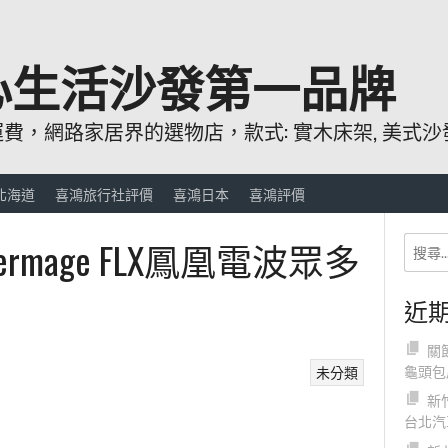
心生活沙發第一品牌
，網路家居界的選物店，款式: 實木床架, 美式沙發
北海道
喜鴻旅行社評價
喜鴻日本
喜鴻評價
rmage FLX鳳凰電波眾多
近
關
龜頭包
未分類
新
台北汽