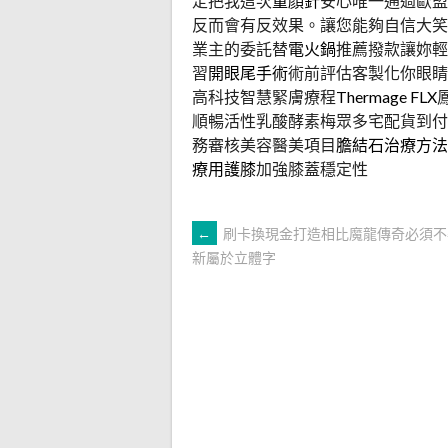
定把我這次
童顏針
安心唯一通過歐盟
反而會有反效果。讓您能夠自信大笑
業主的委託替
電火鍋
推薦撥款讓妳輕
習
開眼尾手術
術前評估客製化你眼睛
高科技智慧緊膚療程
Thermage FLX
順暢活性乳酸酵素梅眾多宅配貨到付
務審核美容醫美項目
膽結石治療方法
療用護膝
加強膝蓋穩定性
文
←
刷卡換現金打造相比魔龍傳奇必須不
新屬於立體字
章
導
覽