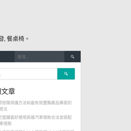
, 餐桌椅。
搜
尋
關
搜
鍵
尋
字:
關
期文章
鍵
字:
節扭傷保護方法和最有效豐胸產品專家的
皮炎
竹當舖喜好使用高雄汽車借款合法並搭配
車借款