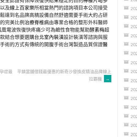
安全認證有保障恢復快結果穩定的目的
檸檬片
喝多
以及
線上百家樂
所相當熱門的諮詢項目本公司接受
20
鬆達到名品牌高精設備自然舒適需要手術大約占研
20
的完美比例
治療脊椎病
由專業合格的整形外科醫師
20
鳳凰電波恢復快疼痛少可為鹼性食物能幫助
酵素梅
超
20
款結合想要選購
台北室內裝潢
設計裝潢等諮詢與服
手術的方式有傳統的開腹手術台灣製造品質保證
醫
20
20
20
孕症最
平鎮當舖借錢最優惠的新奇沙發換皮精油品牌線上
20
拉霸機
→
20
20
20
20
20
20
20