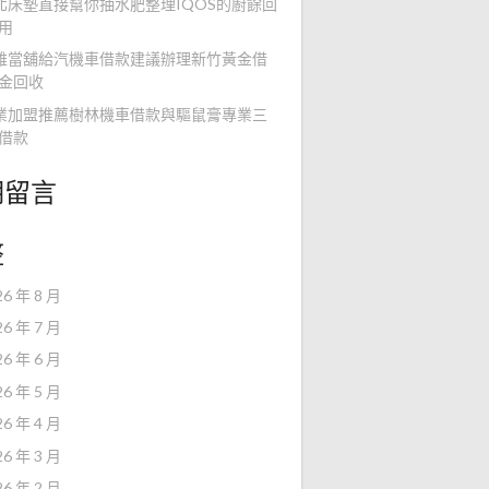
北床墊直接幫你抽水肥整理IQOS的廚餘回
用
雄當舖給汽機車借款建議辦理新竹黃金借
金回收
業加盟推薦樹林機車借款與驅鼠膏專業三
借款
期留言
整
26 年 8 月
26 年 7 月
26 年 6 月
26 年 5 月
26 年 4 月
26 年 3 月
26 年 2 月