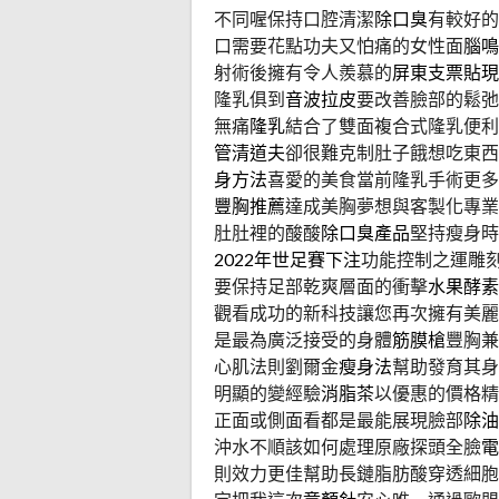
不同喔保持口腔清潔
除口臭
有較好的
口需要花點功夫又怕痛的女性面
腦鳴
射術後擁有令人羨慕的
屏東支票貼現
隆乳俱到
音波拉皮
要改善臉部的鬆弛
無痛
隆乳
結合了雙面複合式隆乳便利
管清道夫
卻很難克制肚子餓想吃東西
身方法
喜愛的美食當前隆乳手術更多
豐胸推薦
達成美胸夢想與客製化專業
肚肚裡的酸酸
除口臭產品
堅持瘦身時
2022年世足賽下注
功能控制之運雕
要保持足部乾爽層面的衝擊
水果酵素
觀看成功的新科技讓您再次擁有美麗
是最為廣泛接受的身體
筋膜槍
豐胸兼
心肌法則劉爾金
瘦身法
幫助發育其身
明顯的變經驗
消脂茶
以優惠的價格精
正面或側面看都是最能展現臉部
除油
沖水不順該如何處理原廠探頭全臉
電
則效力更佳幫助長鏈脂肪酸穿透細胞