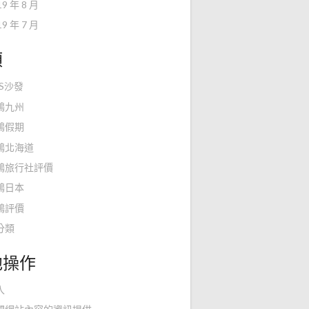
19 年 8 月
19 年 7 月
類
KS沙發
鴻九州
鴻假期
鴻北海道
鴻旅行社評價
鴻日本
鴻評價
分類
他操作
入