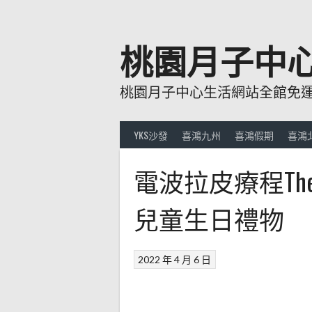
跳
至
主
桃園月子中
要
內
桃園月子中心生活網站全館免運費
容
YKS沙發
喜鴻九州
喜鴻假期
喜鴻
電波拉皮療程The
兒童生日禮物
2022 年 4 月 6 日