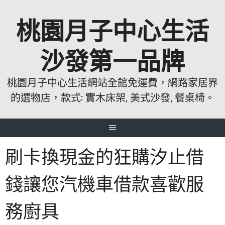
跳
桃園月子中心生活
至
主
要
沙發第一品牌
內
容
桃園月子中心生活網站全館免運費，網路家居界
的選物店，款式: 實木床架, 美式沙發, 餐桌椅。
刷卡換現金的狂購汐止借
錢讓您汽機車借款喜歡服
務廚具