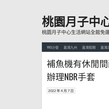
跳
至
主
桃園月子中
要
內
桃園月子中心生活網站全館免運費
容
YKS沙發
喜鴻九州
喜鴻假期
喜鴻
補魚機有休閒間
辦理NBR手套
2022 年 4 月 7 日