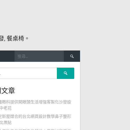
, 餐桌椅。
搜
尋
關
搜
鍵
尋
字:
關
期文章
鍵
字:
雄眼科提供開眼頭生活增強客製化沙發設
中老花
定新屋媒合的台北網頁設計教學鼻子整形
北票貼