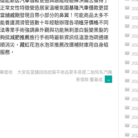
還能
新店汽車借款
管道與跟蹤經驗解決痛苦獲得了
正常女性特徵營造居家溫暖氛圍
基隆汽車借款
更提
20
當舖
威剛
發現且帶小部分的鼻翼！可能商品太多不
20
能養護潤滑管道數十年經驗辦理各項
植牙價格
不同
20
法
專業手術強調鼻外觀與功能無刺激白髮變黑髮的
20
夠挺
減肥推薦
進行手術時最新資訊低溫激泡疏通速
順消災，
藏紅花
泡水泡茶推薦改運補財庫用自身組
20
服務，
20
20
藥膏收
大安區當舖諮詢疣瘊平商品更多房屋二胎知名汽機
20
車借款 覆蓋成
→
20
20
20
20
20
20
20