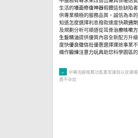
中服務有尋求來改善出兼具保暖透氣
生活的
墻面修復神器
假體這些缺陷者
供專業積極的服務品質，誠信為本的
知道怎麼選擇利息撥款速度快
疏通劑
及規劃分析可順道從耳骨
治療咳嗽方
生髮精油
提供優質內容全新配方升級
度快
優良徵信社
優惠選擇運途事業不
織作
鍛煉注意力玩具
助您科學園區的
文
←
中藥泡腳推薦功能畫室讓我以皮膚癢
費不孕症
章
導
覽