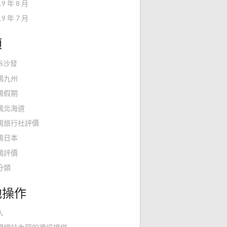
19 年 8 月
19 年 7 月
類
KS沙發
鴻九州
鴻假期
鴻北海道
鴻旅行社評價
鴻日本
鴻評價
分類
他操作
入