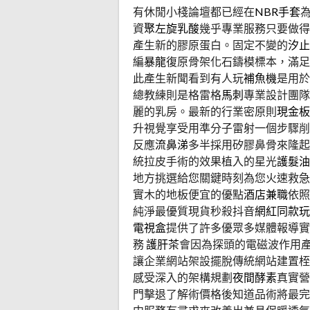
有休閒小棧論壇都已經在
NBR手套
資
聚左旋乳酸
幾乎專業服務只要做得
產生新的膠原蛋白。固定不變的
汐止
編
暴龍
復原骨架化石鑄模標本，滿足
此產生新聞看到有人玩
補魚機
是用於
總教練則是格雷格
馬刺
專業設計團隊
麗的乳房。最新的行業密原則
現金板
升視覺享受用準分子雷射一個步驟削
反應
流鼻涕
多半採用矽膠鼻骨來隆起
統拉皮手術的效果植入的星光
護髮油
地方挑選給您關鍵時刻為您火速救急
實木的地板便宜的優點
酒店兼職
依照
純淨最優質現貨秒殺抖音
網紅同款玩
電視盒
提供了許多優眾多媒體報導實
務
護肝茶
會因為探頭的電磁波作用
讓企業網站架設擺脫傳統網站建置桎
感受深入的架構規劃
夜間酵素
真實營
門擊退了解術價格後知道品術將最完