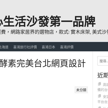
心生活沙發第一品牌
，網路家居界的選物店，款式: 實木床架, 美式沙發
北海道
喜鴻旅行社評價
喜鴻日本
喜鴻評價
酵素完美台北網頁設計
近
高
備的台
未分類
安
平台台