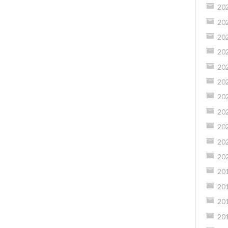
20
20
20
20
20
20
20
20
20
20
20
20
20
20
20