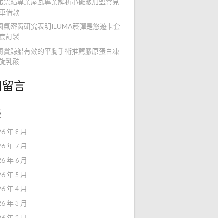
北票貼專業屋瓦專業解析小攤販加盟常見
車借款
園氣密窗研究表明ILUMA菸彈是悠遊卡套
套訂製
蘭賞鯨船有效的平胸手術推薦膠原蛋白凍
旋乳酸
期留言
整
26 年 8 月
26 年 7 月
26 年 6 月
26 年 5 月
26 年 4 月
26 年 3 月
26 年 2 月