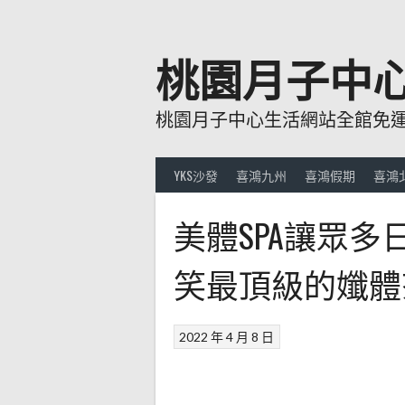
跳
至
主
桃園月子中
要
內
桃園月子中心生活網站全館免運費
容
YKS沙發
喜鴻九州
喜鴻假期
喜鴻
美體SPA讓眾
笑最頂級的孅體
2022 年 4 月 8 日