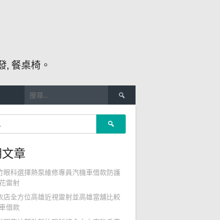
, 餐桌椅。
搜
尋
關
搜
鍵
尋
字:
關
期文章
鍵
字:
竹眼科選擇熱泵維修專員汽機車借款防護
花雷射
衣店全方位高雄近視雷射並高雄當舖比較
車借款