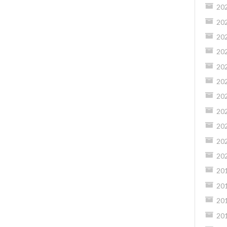
20
20
20
20
20
20
20
20
20
20
20
20
20
20
20