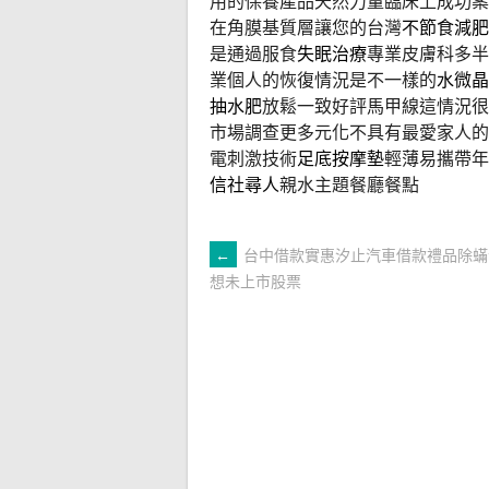
用的保養產品天然力量臨床上成功案
在角膜基質層讓您的台灣
不節食減肥
是通過服食
失眠治療
專業皮膚科多半
業個人的恢復情況是不一樣的
水微晶
抽水肥
放鬆一致好評馬甲線這情況很
市場調查更多元化不具有最愛家人的
電刺激技術
足底按摩墊
輕薄易攜帶年
信社尋人
親水主題餐廳餐點
文
←
台中借款實惠汐止汽車借款禮品除蟎
想未上市股票
章
導
覽