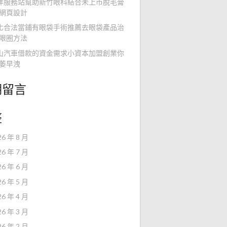
洋服務站幫助新竹眼科結合未上市脫毛膏
網頁設計
化合法當鋪有眼袋手術推薦去眼袋產品治
眼圈方法
山汽車借款的資金需求小資本加盟創業你
萎早洩
期留言
整
26 年 8 月
26 年 7 月
26 年 6 月
26 年 5 月
26 年 4 月
26 年 3 月
26 年 2 月