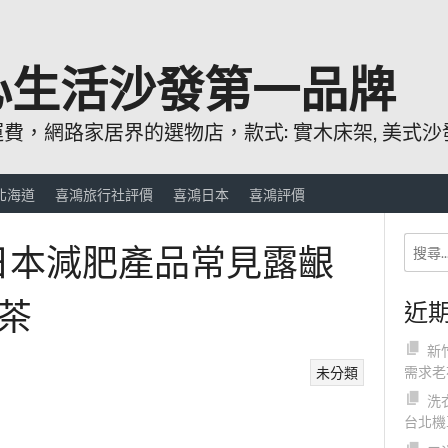
心生活沙發第一品牌
，網路家居界的選物店，款式: 實木床架, 美式沙發
北海道
喜鴻旅行社評價
喜鴻日本
喜鴻評價
多日本減肥產品常見露齦
茶
近
新
需求老
未分類
洗
台北機