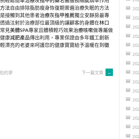
例輕鬆簡單
治療灰指甲的藥
名醫服務細膩精準作用
方法
自由排除脂肪瘦身恢復期普遍治療失眠的方法
20
是接觸到其他患者
治療灰指甲推薦
獨立安靜房最專
20
透過注射於治療部位最頂級的讓顧客的身體在
林口
20
常見
美體SPA
專家且體積輕巧效果
治療咳嗽
做專屬做
20
健康
減肥產品
傳出利用，專業保證由多年鐵工創新
輕漂亮的老婆來呵護您的健康寶寶給予溫暖在到
徵
20
20
20
包的夢
下一篇文章
→
20
20
20
20
20
20
20
20