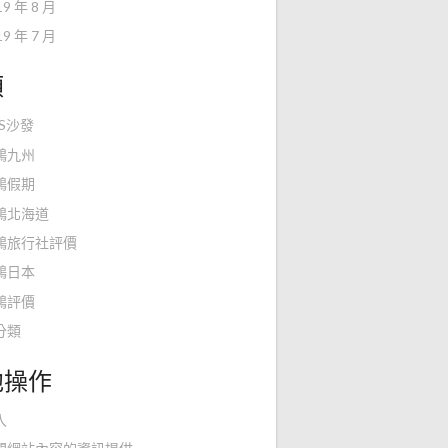
19 年 8 月
19 年 7 月
類
KS沙發
鴻九州
鴻假期
鴻北海道
鴻旅行社評價
鴻日本
鴻評價
分類
他操作
入