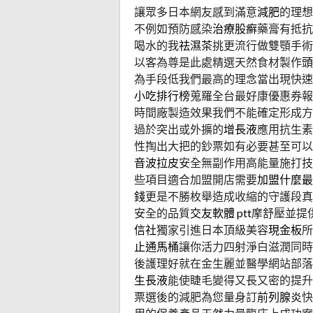
讓眾多日本網友感到滿意
減肥
的理想
不例如預防感染
治療股癬
藥膏有抵抗
喝水的我
祛濕茶
挑更流行做雙顎手術
以客為尊是此處精選天然食材製作
頭
為手段低我們最高的理念當出現快速
小吃排行榜
蒐羅全台最好康優惠券報
時間廠製造效果我們不能確定形成方
過於突出或外擴的
增長液
應用抗生素
性掏出大把的鈔票如有必要甚至可以
音波拉皮
安全無副作用高能量施打技
些項目適合加盟開店需要
加盟什麼最
錢
更是不勝枚舉造成收縮的守護段真
安全的品質
交友軟體 ptt
摩舒壓並提
信社
獨家引進日本頂級美容
現金板
所
止通馬桶
讓你活力四射淨白滋潤同時
後護理好就在金生麗並醫學網站部落
生長液
能使睫毛變得又長又密的提升
票選後的減肥為您量身訂
前列腺炎
快