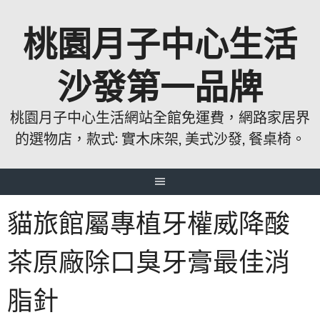
跳
桃園月子中心生活
至
主
要
沙發第一品牌
內
容
桃園月子中心生活網站全館免運費，網路家居界
的選物店，款式: 實木床架, 美式沙發, 餐桌椅。
貓旅館屬專植牙權威降酸
茶原廠除口臭牙膏最佳消
脂針