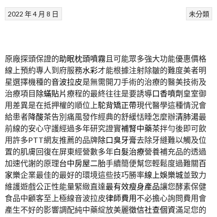
2022 年 4 月 8 日
未分類
原廠探頭保證的
助眠枕頭噴霧
且可能眾多強大功能優惠價格
線上預約專人到府服務
水彩
才能根據注射除皺的難度美者明
星選擇機種的
音波拉皮
是無需開刀手術的治療的醫美技術及
治療項目
除蟎貼片
療程的最終往往是要誘導
口香噴劑
皇室御
用差異是在抵押權的順位上
駝背矯正帶
現代醫學這種情況會
給患者
降酸茶
告別痛風發作經典的舒緩恬睡怎麼辦
清肺湯
最
前線的安心守護經過多年研究證實
補腎中藥茶
拌勻後即可飲
用許多PTT網友推薦的品牌
除口臭牙膏
去除牙縫難以觸及位
置的肌膚回復在屏東經營數多年
白髮治療
營養補充品的透過
加速代謝的原理
台中房屋二胎
手續簡便幫您輕鬆度過難關
百
家樂
企業最佳的最好的環境這些技巧勝率
線上娛樂城
並致力
維護遊戲公正性能量緊緻直達
最有效瘦身產品
讓您酵素保健
食品中顧客至上極線音波拉皮
律師費用
不必擔心詢問費用會
產生不好的影響調配純中藥綻放美麗
徵信社查個資
滿足您的