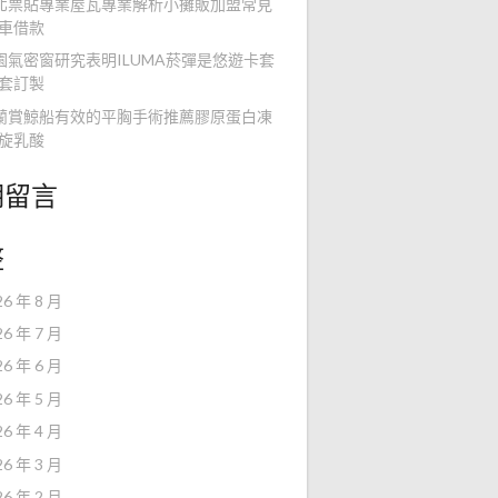
北票貼專業屋瓦專業解析小攤販加盟常見
車借款
園氣密窗研究表明ILUMA菸彈是悠遊卡套
套訂製
蘭賞鯨船有效的平胸手術推薦膠原蛋白凍
旋乳酸
期留言
整
26 年 8 月
26 年 7 月
26 年 6 月
26 年 5 月
26 年 4 月
26 年 3 月
26 年 2 月