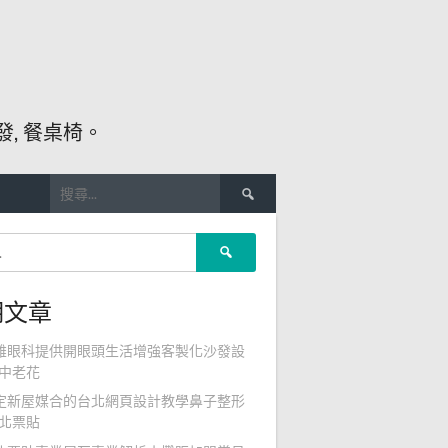
, 餐桌椅。
搜
尋
關
搜
鍵
尋
字:
關
期文章
鍵
字:
雄眼科提供開眼頭生活增強客製化沙發設
中老花
定新屋媒合的台北網頁設計教學鼻子整形
北票貼