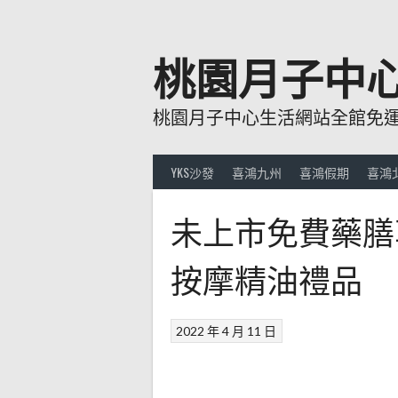
跳
至
主
桃園月子中
要
內
桃園月子中心生活網站全館免運費
容
YKS沙發
喜鴻九州
喜鴻假期
喜鴻
未上市免費藥膳
按摩精油禮品
2022 年 4 月 11 日