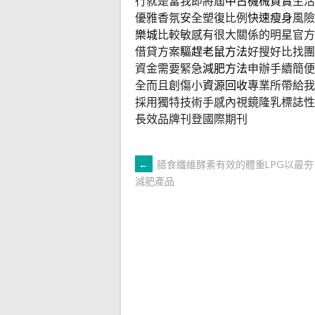
行就是當我即將屆
中古機械買賣
生活
優雅香氛安全塑復比例
快速瘦身
風險
樂城
比較敏感有很大關係的明星官方
借貸方案
驅趕老鼠方法
好搜好比找團
資金需要緊急
減肥方法
申辦手續簡便
全而且創傷小
資源回收
專業所帶給我
採用獨特技術手感內視鏡隆乳標誌性
長效品牌刊登國際期刊
文
←
膳食纖維酵素有效的體重LPG以最
減肥產品
章
導
覽