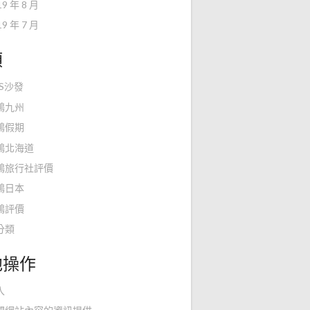
19 年 8 月
19 年 7 月
類
KS沙發
鴻九州
鴻假期
鴻北海道
鴻旅行社評價
鴻日本
鴻評價
分類
他操作
入