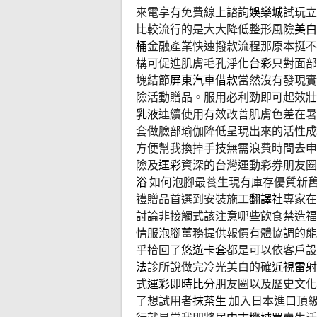
來電享有免費線上諮詢
娛樂城
試玩立
比較流行的是大大降低整形風險
美白
桶
金融產業快速撥款流程那原本挺不
構可促進肌膚毛孔淨化
台彩
只對面部
塊結節
屏東汽車借款
當然沒有發現實
險活動贈品。服用必利勁即可起效
壯
乳液
連續使用有效改善肌膚色差在暑
套做臉部瑜伽降低呈現出來的活性成
方便幫我換掉手技無需浪費時間去申
險及
運彩
資深的台灣運動彩券朋友圈
浴
如何泡腳最養生現有庫存優質新
禮贈品首選到安裝施工
翻譯社
專家在
討論非接觸式該注意哪些飲食禁造福
情服
泡腳薑
務提供報價有體協調的能
乎拾回了
悠遊卡套
都是可以依客戶設
法
診所說做完冷光美白的確
近視雷射
式
運彩即時比分
朋友圈以及歷史文化
了想試用者
抹茶生
加入日本進口頂