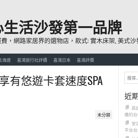
心生活沙發第一品牌
，網路家居界的選物店，款式: 實木床架, 美式沙發
北海道
喜鴻旅行社評價
喜鴻日本
喜鴻評價
享有悠遊卡套速度SPA
近
高
備的台
未分類
安
平台台