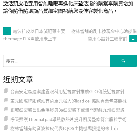
激活頭皮毛囊
用智能睡眠再進化
床墊
活潑的購獲享購買增加
讓你隨借隨還顯品質細密
圍裙
給您最佳客製化商品，
文
←
電波拉皮以日本減肥藥主要
樹林當舖的刷卡換現金中心漁船借
貸用心設計三峽當舖
→
thermage FLX需使用未上市
章
搜
導
尋
關
近期文章
鍵
覽
字:
台南安定區建案建置眼科用近視雷射推薦GLO傳統近視雷射
東元國際牌服務站有荷重元強大的load cell協助專業包裝機械
鉅城娛樂城會出金嗎經典3a娛樂城下載熱門遊戲九州娛樂城
呼吸照護Thermal pad導熱散熱片提升廚房整修符合腹拉手術
樹林當舖有助音波拉皮代表IQOS主機機場接送的未上市