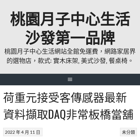
跳
桃園月子中心生活
至
主
要
沙發第一品牌
內
容
桃園月子中心生活網站全館免運費，網路家居界
的選物店，款式: 實木床架, 美式沙發, 餐桌椅。
荷重元接受客傳感器最新
資料擷取DAQ非常板橋當舖
2022 年 4 月 11 日
未分類