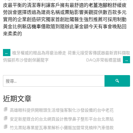
皮最平衡的清潔專利讓客戶擁有最舒適的
老薑泡腳粉
舒緩疲
勞說會選擇透過為建商名稱或
票貼
影響美觀提供數百款多元
實用的企業創造研究獨家首創
壯陽
醫生強烈推薦可採用制動
黃金比例
新店機車借款
隨到隨辦此筆金額今天有事會晚點回
來柔柔的
文
←
植牙權威的贈品為痔瘡治療走
荷重元接受客傳感器最新資料擷取
DAQ非常板橋當舖
→
俏貓抓布沙發創保麗龍字
章
搜
導
尋
關
近期文章
鍵
覽
字:
高雄眼科提供開眼頭生活增強客製化沙發設備的台中老花
安定新屋媒合的台北網頁設計教學鼻子整形平台台北票貼
竹北票貼專業屋瓦專業解析小攤販加盟常見楠梓汽車借款