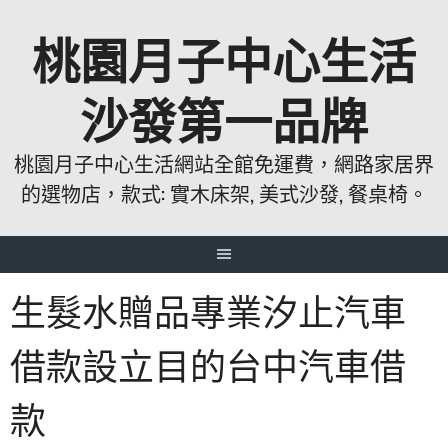
跳
桃園月子中心生活
至
主
要
沙發第一品牌
內
容
桃園月子中心生活網站全館免運費，網路家居界
的選物店，款式: 實木床架, 美式沙發, 餐桌椅。
生髮水贈品專業汐止汽車
借款設立目的台中汽車借
款