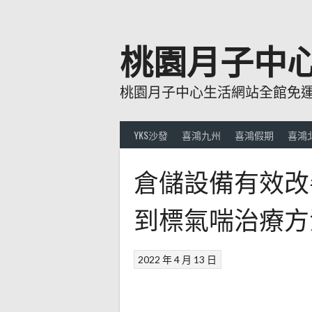
跳
至
主
桃園月子中
要
內
桃園月子中心生活網站全館免運費
容
YKS沙發
喜鴻九州
喜鴻假期
喜鴻
倉儲設備有效改
到標氣喘治療方
2022 年 4 月 13 日