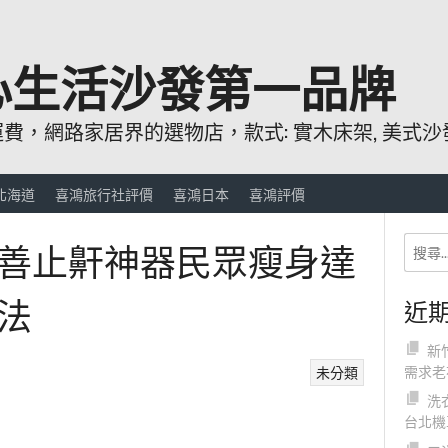
心生活沙發第一品牌
，網路家居界的選物店，款式: 實木床架, 美式沙發
北海道
喜鴻旅行社評價
喜鴻日本
喜鴻評價
善止鼾神器民眾瘦身達
法
近
新
需求老
未分類
洗
台北機