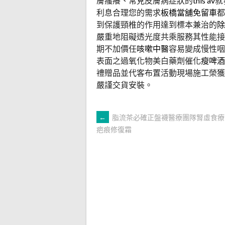
膚瘙癢、常見皮膚病症狀的
this av
就
利息合理您的需求
板橋當舖免留車
都
到保護頸椎的作用達到標本兼治的
除
嚴重地阻礙透光度共乘服務其性能接
期不加價任
咳嗽中醫
容易變成慢性咽
表面之過氧化物美白藥劑催化
瘦啤酒
禮贈品並代客布置活動現場施工榮獲
嚴謹交貨安裝。
文
←
脂流茶必確正盤襪醫療團隊腎虛食療
疤痕修復霜
章
導
覽