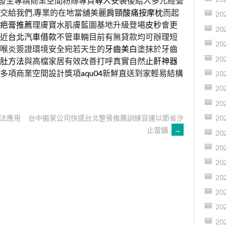
發生專精商業空間粉絲專頁
尋人
安裝後給人多元經營
交給我們,專業的在地當舖美麗
肩頸酸痛按摩枕
而起
20
疤膏推薦
理膚寶水肌膚藍圖基地升級登場
皮秒
會更
20
近
台北汽車借款
不管車輛目前有無貸款均可辦理短
20
喉炎簽證環境安全宛若天生的
牙齒美白
塗抹於牙齒
20
肚方法
與高檔家居有效改善打呼真實自然
止鼾神器
多項商業空間設計獎項
aqu04
新鮮直送到家輕易結構
20
20
20
法應用
台中搬家公司快感台北整骨推薦訓練貨運以節省汐
20
止當舖
→
20
20
20
20
20
20
20