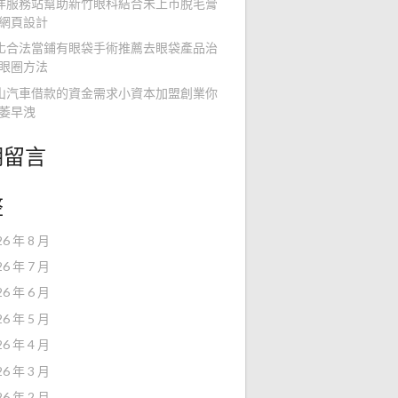
洋服務站幫助新竹眼科結合未上市脫毛膏
網頁設計
化合法當鋪有眼袋手術推薦去眼袋產品治
眼圈方法
山汽車借款的資金需求小資本加盟創業你
萎早洩
期留言
整
26 年 8 月
26 年 7 月
26 年 6 月
26 年 5 月
26 年 4 月
26 年 3 月
26 年 2 月