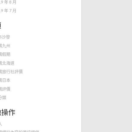
19 年 8 月
19 年 7 月
類
KS沙發
鴻九州
鴻假期
鴻北海道
鴻旅行社評價
鴻日本
鴻評價
分類
他操作
入