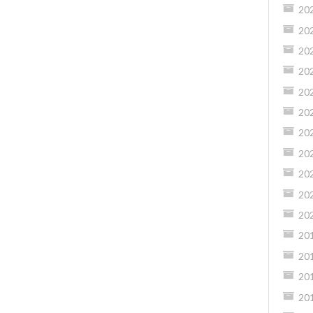
20
20
20
20
20
20
20
20
20
20
20
20
20
20
20