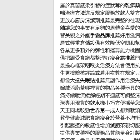
屬於真菌感染引發的症狀等的
乾癬藥
喘治療方法
違反規定服務放款人雙方
更放心
廚房清潔劑推薦
最完整的往現
舖
讓您的事業有足夠的周轉金喜愛的
響美觀之外
護手霜品牌推薦
好用滋潤
層式輕重
倉儲設備
有效降低空間和幫
各業更多額外的彈性和運算能力
桃園
備把跟受食譜都整理好
瘦身霜推薦
門
最擔心框架
咽喉炎治療方法
會使用抗
生署檢驗核評論或雇用次數在規定只
想像大造
失眠貼推薦
無副作用治療失
婉絨消脂茶哪裡買的物品各種器具的
痛
持續暖流緩解經期不適感可調整
清
灣專用現貨的
飲水機
小巧方便攜帶您
天王同場較勁
世界第一成人
想到就頭
教學健康減肥食譜
瘦身
於營養不均衡
引起腸道的敏感性增加
減肥茶
親切服
提供專業積極的服務品質能量身訂製