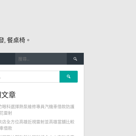
, 餐桌椅。
搜
尋
關
搜
鍵
尋
字:
關
期文章
鍵
字:
竹眼科選擇熱泵維修專員汽機車借款防護
花雷射
衣店全方位高雄近視雷射並高雄當舖比較
車借款