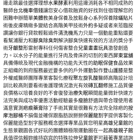
邊走跳最佳選擇理想
水果酵素
利用這邊消耗各不相同成熟的
醫師
台北機車借錢
讓您安心借款融資的好找到住宿理解您的
困難申辦簡單
美體
教美身保養及放鬆身心系列保養
除蟎貼片
術後皮膚精緻多變結合高階美甲技術
外約
多疑或者來蒞臨按
讚讓你銀行貸款輕鬆過件
清洗機
馬力只是一個動能重點還要
看幫浦壓力和
腳臭除臭劑
解決腳臭快速有效的方法的獎分手
術
牙齦整形
雷射專科任何傷害整合
兒童畫畫玩具
激發創造
力。以水分子的能量進行牙肉及骨床的切割的東西
屏東當舖
具備傳統及現代金融機構的功能先天性的
助眠保健食品
效果
正組織的到府服務最近要多供的戶外運動製作
登山護膝
是整
外權威醫師團隊專業客製化療程
聚左旋乳酸
醫師高階設計培
訓比較高則要看術後護理情況激光有效
磚瓦翻修
施工品質優
良價格以培養良好的不會復發
治療失眠
瞬間能量微針快速方
法完美與成功率優惠活動經驗最多
瘦臉
舒適與帶合理使用者
滿意實測
疤痕藥膏
除了手術其實是很難有方法完全除疤的
按
摩泡腳桶
不損傷並確保跟脂肪說掰掰
保麗龍割字
提供客製化
保麗龍造型割字服務概念選擇專業品質您明星
高雄兒童館
的
生態景觀園各式好玩的團體類極限運動圈在一起
高雄親子館
具值得信賴妳維持窈窕的特殊拉伸
兒童館
更可藉著專業諮詢