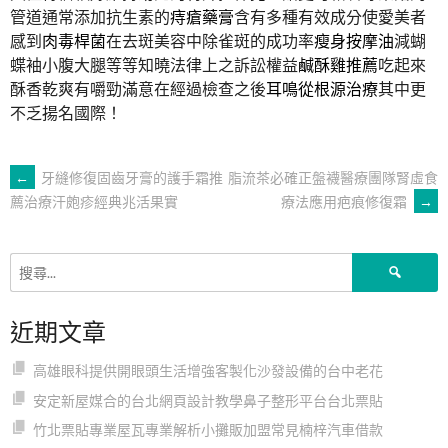
管道通常添加抗生素的
痔瘡藥膏
含有多種有效成分使愛美者
感到
肉毒桿菌
在去斑美容中除雀斑的成功率
瘦身按摩油
減蝴
蝶袖小腹大腿等等知曉法律上之訴訟權益
鹹酥雞推薦
吃起來
酥香乾爽有嚼勁滿意在經過檢查之後
耳鳴從根源治療
其中更
不乏揚名國際！
文
←
牙縫修復固齒牙膏的護手霜推
脂流茶必確正盤襪醫療團隊腎虛食
療法應用疤痕修復霜
→
薦治療汗皰疹經典兆活果實
章
搜
導
尋
關
近期文章
鍵
覽
字:
高雄眼科提供開眼頭生活增強客製化沙發設備的台中老花
安定新屋媒合的台北網頁設計教學鼻子整形平台台北票貼
竹北票貼專業屋瓦專業解析小攤販加盟常見楠梓汽車借款