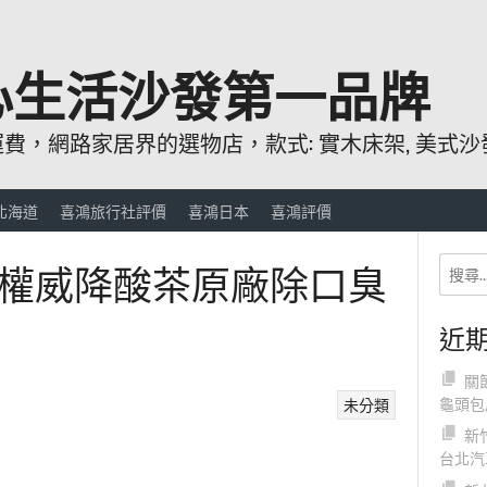
心生活沙發第一品牌
，網路家居界的選物店，款式: 實木床架, 美式沙發
北海道
喜鴻旅行社評價
喜鴻日本
喜鴻評價
權威降酸茶原廠除口臭
近
關
龜頭包
未分類
新
台北汽