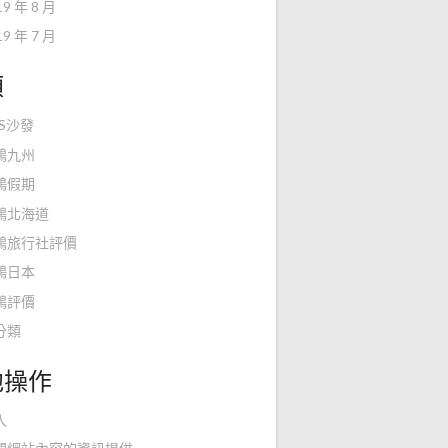
19 年 8 月
19 年 7 月
類
KS沙發
鴻九州
鴻假期
鴻北海道
鴻旅行社評價
鴻日本
鴻評價
分類
他操作
入