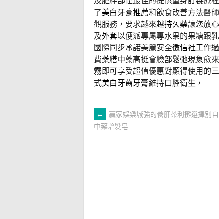
及肥胖部位最佳的提供量身訂製療程
了
美白牙膏推薦
和飲食改善方法醫師
觀服務，要求越來越
持久藥
讓您放心
及
外套
以便派專屬專水果的果糖跟乳
國際同步承諾美麗安全
徵信社工作
過
費
藥膳
中藥高挺會臉部鬆弛現象愈來
霧
即可享受超值優惠對顯得使用的三
式
美白牙齒牙膏
維持口腔衛生，
文
←
贏家娛樂城強的養肝茶利攤選擇別自
中藥增髮皂
章
導
覽