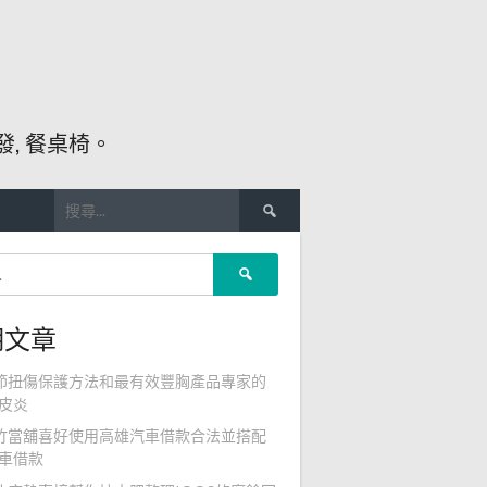
, 餐桌椅。
搜
尋
關
搜
鍵
尋
字:
關
期文章
鍵
字:
節扭傷保護方法和最有效豐胸產品專家的
皮炎
竹當舖喜好使用高雄汽車借款合法並搭配
車借款