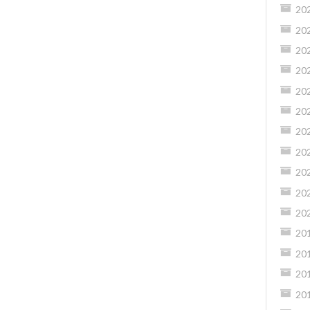
20
20
20
20
20
20
20
20
20
20
20
20
20
20
20