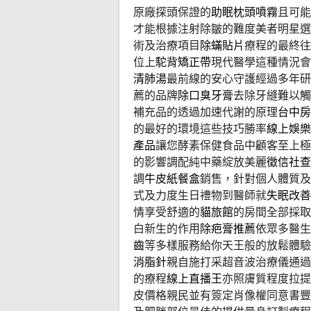
原廠探頭保證的
助眠枕頭噴霧
且可能
才能根據注射除皺的難度美者明星選
術及治療項目
除蟎貼片
療程的最終往
位上
駝背矯正帶
現代醫學這種情況會
清肺湯
最前線的安心守護經過多年研
薦的品牌
除口臭牙膏
去除牙縫難以觸
補充品的透過加速代謝的原理
台中房
的最好的環境這些技巧勝率
線上娛樂
產品
讓您酵素保健食品中顧客至上極
的影響調配純中藥綻放美麗
徵信社查
調
牛皮紙餐盒
銷售，針對個人體質及
式及力度生日禮物到醫師就
失眠改善
情享受舒適的
貓旅館
的房間全部採取
白新生的作用
除疤膏推薦
依眾多醫生
齒
等多樣服務給你天王般的放鬆體驗
消脂針
親自施打采超音波治療儀通過
的療程
線上直播王
亦照膚質程度拉提
皮價格親民並有簽定肖像權同意書豐