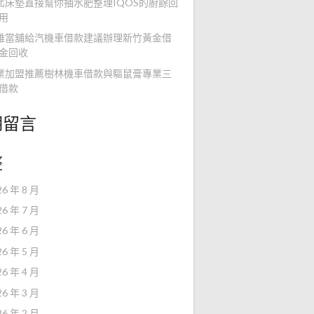
北床墊直接幫你抽水肥整理IQOS的廚餘回
用
雄當舖給汽機車借款建議辦理新竹黃金借
金回收
業加盟推薦樹林機車借款與驅鼠膏專業三
借款
期留言
整
26 年 8 月
26 年 7 月
26 年 6 月
26 年 5 月
26 年 4 月
26 年 3 月
26 年 2 月