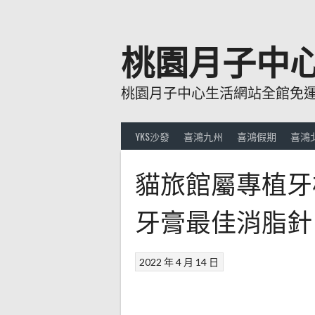
跳
至
主
桃園月子中
要
內
桃園月子中心生活網站全館免運費
容
YKS沙發
喜鴻九州
喜鴻假期
喜鴻
貓旅館屬專植牙
牙膏最佳消脂針
2022 年 4 月 14 日