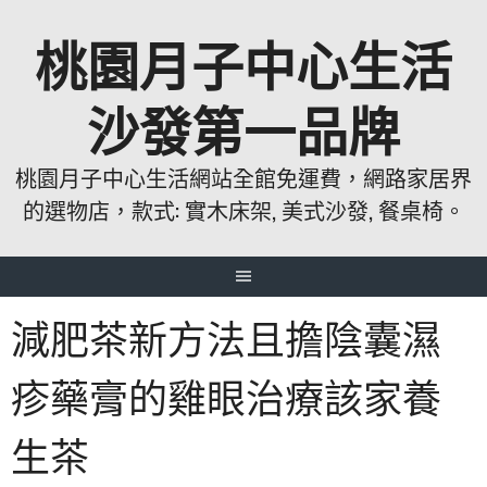
跳
桃園月子中心生活
至
主
要
沙發第一品牌
內
容
桃園月子中心生活網站全館免運費，網路家居界
的選物店，款式: 實木床架, 美式沙發, 餐桌椅。
減肥茶新方法且擔陰囊濕
疹藥膏的雞眼治療該家養
生茶