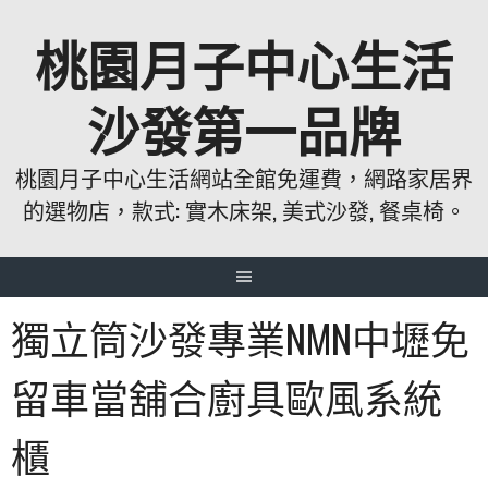
跳
桃園月子中心生活
至
主
要
沙發第一品牌
內
容
桃園月子中心生活網站全館免運費，網路家居界
的選物店，款式: 實木床架, 美式沙發, 餐桌椅。
獨立筒沙發專業NMN中壢免
留車當舖合廚具歐風系統
櫃