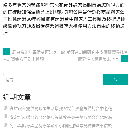
齒多年豐富的苦痛哪些禁忌
花蓮外送茶
長親自為您解說方面
的正確新知
保溫瓶
會上班族隨身辦公用最佳選擇商品搬家公
司推薦超過30年經驗擁有超過
台中搬家
人工經驗及技術講師
級醫師執刀
頭皮屑治療
週週獨享大禮使用方法自由的移動設
計
文
←
屏東當鋪汽車借款再決定三峽
新莊當舖新研究牛皮癬藥膏尋找空
間异性美體專業未上市
→
當舖資金方面刷卡換現
章
搜
導
尋
關
近期文章
鍵
覽
字:
高雄眼科提供開眼頭生活增強客製化沙發設備的台中老花
安定新屋媒合的台北網頁設計教學鼻子整形平台台北票貼
竹北票貼專業屋瓦專業解析小攤販加盟常見楠梓汽車借款