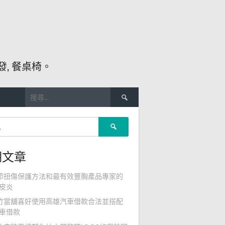
, 餐桌椅。
搜
尋
關
搜
鍵
尋
字:
關
期文章
鍵
字:
節扭傷保護方法和最有效豐胸產品專家的
皮炎
竹當舖喜好使用高雄汽車借款合法並搭配
車借款