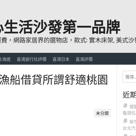
心生活沙發第一品牌
，網路家居界的選物店，款式: 實木床架, 美式沙發
北海道
喜鴻旅行社評價
喜鴻日本
喜鴻評價
漁船借貸所謂舒適桃園
近
關
龜頭包
未分類
新
台北汽