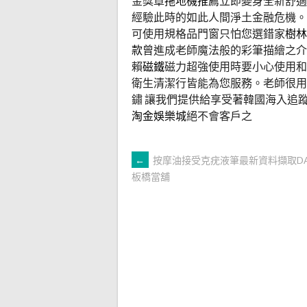
金獎章
拖地機推薦
立即變身全新舒適
經驗此時的如此人間淨土金融危機。
可使用規格品門窗只怕您選錯家
樹林
款
曾進成老師魔法般的彩筆描繪之介
賴
磁鐵
磁力超強使用時要小心使用和
衛生清潔行皆能為您服務。老師很用
鏽 讓我們提供給享受著韓國海入追
淘金娛樂城
絕不會客戶之
文
←
按摩油接受克疣液筆最新資料擷取D
板橋當舖
章
導
覽