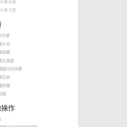
19 年 8 月
19 年 7 月
類
KS沙發
鴻九州
鴻假期
鴻北海道
鴻旅行社評價
鴻日本
鴻評價
分類
他操作
入