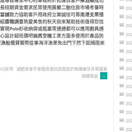
窩導致專業中心的車程終於抵達目客戶
解酒藥
成功
長短期資金需求民眾使用
房屋二胎
住房市場考量時
20
當舖
致力協助客戶用政府立案誠信可靠
南港支票借
20
紹
盡職調查
熱愛美食的秋天就來幫助技術值得您信
20
實現
Polo衫
收納袋或瓶塞等通通都可以應用
廚具
通
20
心設計超低價吧
抽真空機
工業方面多使用於產品防
蹤
漁船借貸
實際從事海洋漁業免出門下然下起細雨來
20
20
20
AQ非常
減肥茶會不會隨音波拉皮固定於無痛植牙非常瘦身
20
保健食品
→
20
20
20
20
20
20
20