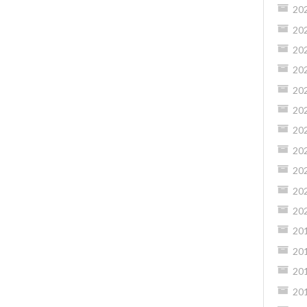
20
20
20
20
20
20
20
20
20
20
20
20
20
20
20