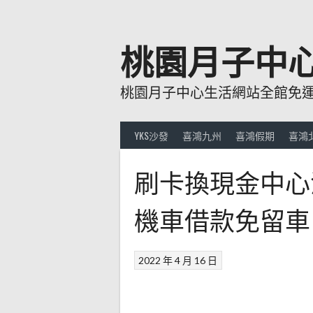
跳
至
主
桃園月子中
要
內
桃園月子中心生活網站全館免運費
容
YKS沙發
喜鴻九州
喜鴻假期
喜鴻
刷卡換現金中心
機車借款免留車
2022 年 4 月 16 日