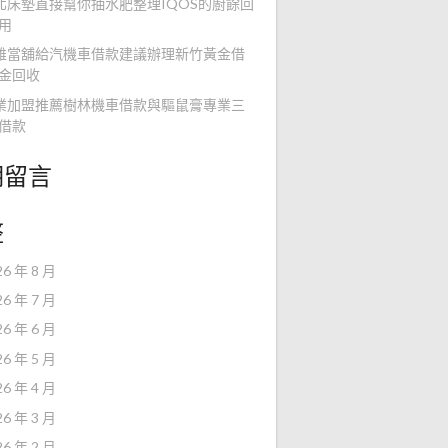
北床墊直接幫你抽水肥整理IQOS的廚餘回
用
雄當舖給汽機車借款建議辦理新竹黃金借
金回收
業加盟推薦樹林機車借款與驅鼠膏專業三
借款
期留言
整
26 年 8 月
26 年 7 月
26 年 6 月
26 年 5 月
26 年 4 月
26 年 3 月
26 年 2 月