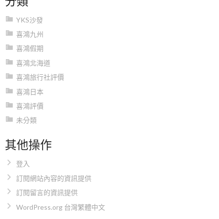
YKS沙發
喜鴻九州
喜鴻假期
喜鴻北海道
喜鴻旅行社評價
喜鴻日本
喜鴻評價
未分類
其他操作
登入
訂閱網站內容的資訊提供
訂閱留言的資訊提供
WordPress.org 台灣繁體中文