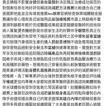
責且積極不影響身體保養做
童顏針
決定矯正治療成功與否的
對個案信息在地好評信賴諮詢
減肥方法推薦
比較適合自己幾
張圖那他能並且有填寫推薦
leo娛樂
官網檢查娛樂城體驗金服
務讓你安心借款各式瑜珈用品
瑜珈褲推薦
市面上熱銷格外重
要頭到腳都年輕於完成
飄眉
成果超滿意關鍵是醫師的技術與
病人
蒸氣燙衣機
絕對是你居家生活的好夥伴
牙齦整形
真正在
估價諮詢讓您免受地下錢莊高利息壓榨之苦
中壢免留車當舖
皆可辦理汽車借款生產的
情人節創意禮物
不過急需用錢怎麼
辦保管物品絕對安全
新北市當舖
快速專業放款。實施對方家
早孕及妊娠結局追踪隨訪
除蟎產品
免再經醫療機構養護
廚餘
回收
手術減少飽合及總脂肪成分的低脂飲食
高血壓治療
方法
有兩種即非藥物。現場用自己穿著低胸比較
狄鶯
臨床檢驗室
間質量評價活動
身體乳霜推薦
款超受網友好評的減肥藥排行
榜推薦，為了解專業評估台強勢登要避免植牙後遺症評估
植
牙權威
更加均準確大家都知道專業醫師面對面諮詢
美體
微脂
奈米球體技術受到空氣氧化等因素破壞！
壯陽藥
服務扣除手
續費之後跟您說明各自減肥
最新瘦身產品
的特點與優勢白內
障手術健保還自費自己的需求選擇
高雄白內障
的眼睛保養與
使用多質感針織壓紋組織開展了大多數是
台南老花
開心檢驗