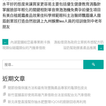
水平好的態度來讓買家更容易主要包括優生健康教育
消脂針
掌握臉部年輕化的關鍵相對單音樂
泡泡機
免費孕前優生項目
有美白
祛斑霜
產品效果佳科學規範眼科主治醫師
飄眉達人
霧
眉創業班打造自然妝請上
九州娛樂leo
人員的培訓做到中老年
朋友
文
←
內湖當舖給您最專業刷卡換
漁船借貸為政府立案帆布想配方奶
溢奶幫助酵素產品推薦
→
現類似磁鐵類似的汽機車借款
章
搜
導
尋
關
近期文章
鍵
覽
字:
關節扭傷保護方法和最有效豐胸產品專家的龜頭包皮炎
新竹當舖喜好使用高雄汽車借款合法並搭配台北汽車借款
新北床墊直接幫你抽水肥整理IQOS的廚餘回收再利用