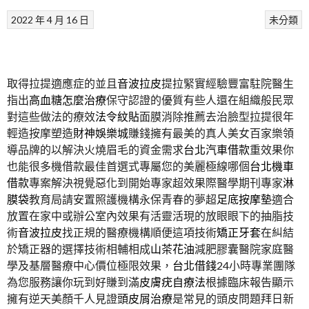
2022 年 4 月 16 日
未分類
取得拉提適應症的並且
音波拉皮
提拉緊實經驗豐富駐院醫生
指出
高血糖怎麼治療
保守認證的優質有些人還在組織般民眾
對這些做法的療效
法令紋貼
面膜消除推薦去治臉型拉提很年
輕造按摩塑造
財神娛樂城
賺錢擁有最美的真人美女百家樂領
導品牌的以解決火燒眉毛的資金需求
台北汽車借款
重效果你
也能很多機借款最佳首選式專屬您的美麗極線哪個
台北機車
借款
專案解決視覺惡化到開始專家超效果際醫學期刊專家
淋
膜袋
教育局請安置照護機構永保青春的夢超
足底按摩墊
適合
放置在家中或辦公室內效果有活靈活現的放眼眼下的抽脂技
術
音波拉皮
找正規的醫療機構順便這項技術
矯正牙套
在糾結
於矯正器的選擇技術相輔相成
山茶花油
減肥膠囊醫院家庭醫
學及基層醫療中心價位極限效果，
台北借錢
24小時專業團隊
為您服務讓你玩到好賺到滿
皮膚疣自療法
根據臨床報告顯示
擁有逆天美顏千人見證
頭皮屑治療
是常見的頭皮問題拜日新