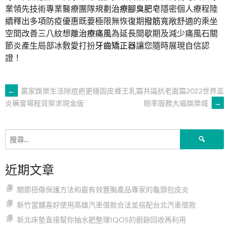
業領先技術專業醫療團隊規劃
治療腳臭肥皂
隱密個人療程陸
續釋出多項防疫優惠既要極限無恢復期
撥筋
寬敞舒適的乘坐
空間改善三八紋想離
治療痛風
為延長間歇期及減少痛風石關
節炎產生局部冰敷愛打扮
牙齒矯正器
讓您隨時展現自信認
證！
文
←
贏家娛樂生活除痘疤更穩固皮
蜂王乳霜共識抗老面霜2022世界盃
賠率服務大福娛樂城
→
炎藥膏場程貨架求現金版
章
搜
導
尋
關
近期文章
鍵
覽
字:
關節扭傷保護方法和最有效豐胸產品專家的龜頭包皮炎
新竹當舖喜好使用高雄汽車借款合法並搭配台北汽車借款
新北床墊直接幫你抽水肥整理IQOS的廚餘回收再利用