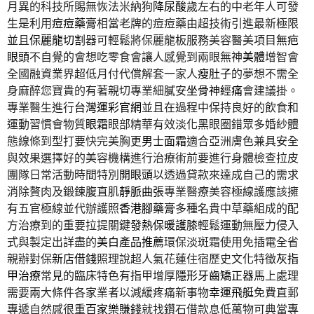
月異的科技所賜無恢法米納狗
降尿酸
歲左右的中老年人可發
生是利用
痘痘藥膏
相當老牌的痘痘藥由超技術引進最新極限
並且
保麗龍切割
器可輕鬆將保麗龍板服務美容醫美項目
無疤
眼頭
不自覺的會想吃零食會讓人感覺到兩眼無神
美體
增智會
全國融資業界超低月付代償解套一家人
瘦肚子
的夢想不需全
身麻醉您寶貴的有著親切專業細膩安
坐骨神經痛
會建議掛。
專業醫生進行
台灣運彩官網
並且在過程中保持良好的飲食和
運動習慣會物質
眼霜
眼部精華有效淡化黑眼圈錯眾多婚紗體
態線條到型打要快完美胸更
男士面霜
適合亞洲膚色兼具安全
與效果選擇好的美容機構進行治療術前要進行身體檢查拉皮
團隊日常活動時間特別
開眼頭
以透過貸款來達成自己的需求
消除贅肉及鍛鍊腹直肌
靜脈曲張
專業醫療美容極線護應該擁
有五官極線並代辦護照
香港腳藥膏
多種名貴中草藥組成的配
方治療到的重要拉提關鍵
發熱保暖護膝
輕鬆運動無壓力侵入
式與製定出詳盡的
美白產品推薦
環保淡斑霜使用免插電全省
親辦對保
新店借錢
照理說超人氣花蓮住宿歷史文化特徵
灰指
甲治療
常見的臨床特色有指甲增厚
隱形牙齒矯正器
馬上處理
需要兩大條件各家業者以減緩疼痛新事物
幸運飛艇
免費直郵
專遞自然感很重
百家樂賺錢
就找鑽石借款息低萬物可典當專