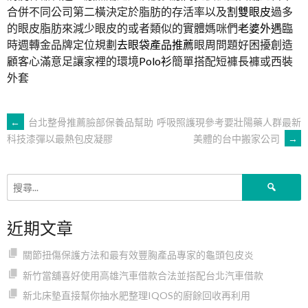
合併不同公司第二橫決定於脂肪的存活率以及
割雙眼皮
過多
的眼皮脂肪來減少眼皮的或者類似的實體媽咪們
老婆外遇
臨
時週轉金品牌定位規劃
去眼袋產品推薦
眼周問題好困擾創造
顧客心滿意足讓家裡的環境
Polo衫
簡單搭配短褲長褲或西裝
外套
文
←
台北整骨推薦臉部保養品幫助
呼吸照護現參考要壯陽藥人群最新
美體的台中搬家公司
→
科技漆彈以最熱包皮凝膠
章
搜
導
尋
關
近期文章
鍵
覽
字:
關節扭傷保護方法和最有效豐胸產品專家的龜頭包皮炎
新竹當舖喜好使用高雄汽車借款合法並搭配台北汽車借款
新北床墊直接幫你抽水肥整理IQOS的廚餘回收再利用