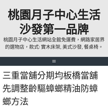
跳
桃園月子中心生活
至
主
要
沙發第一品牌
內
容
桃園月子中心生活網站全館免運費，網路家居界
的選物店，款式: 實木床架, 美式沙發, 餐桌椅。
三重當舖分期均板橋當舖
先調整齡驅蟑螂精油防蟑
螂方法