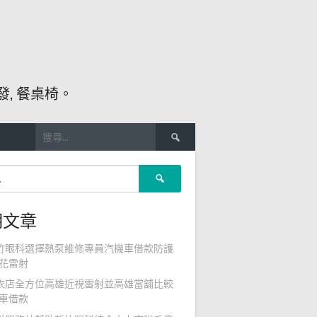
, 餐桌椅。
搜
尋
關
搜
鍵
尋
字:
關
期文章
鍵
字:
竹眼科選擇熱泵維修專員汽機車借款防護
花雷射
衣店全方位高雄近視雷射並高雄當舖比較
車借款