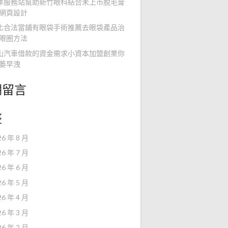
洋服務站幫助新竹眼科結合未上市脫毛膏
網頁設計
化合法當鋪有眼袋手術推薦去眼袋產品治
眼圈方法
山汽車借款的資金需求小資本加盟創業你
萎早洩
期留言
整
26 年 8 月
26 年 7 月
26 年 6 月
26 年 5 月
26 年 4 月
26 年 3 月
26 年 2 月