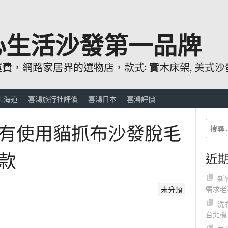
心生活沙發第一品牌
，網路家居界的選物店，款式: 實木床架, 美式沙發
北海道
喜鴻旅行社評價
喜鴻日本
喜鴻評價
有使用貓抓布沙發脫毛
款
近
新
需求老
未分類
洗
台北機