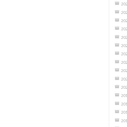
20
20
20
20
20
20
20
20
20
20
20
20
20
20
20