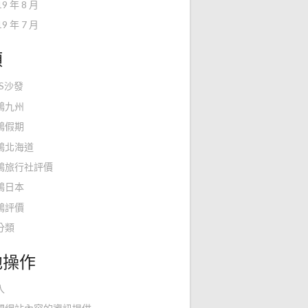
19 年 8 月
19 年 7 月
類
KS沙發
鴻九州
鴻假期
鴻北海道
鴻旅行社評價
鴻日本
鴻評價
分類
他操作
入