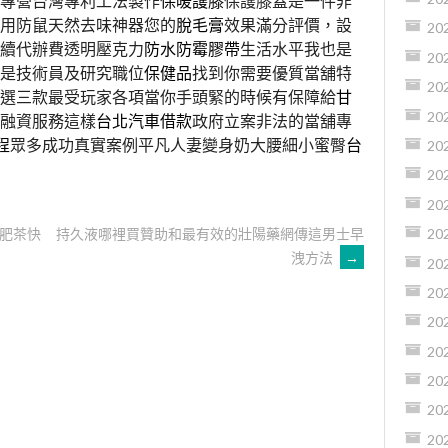
專營台灣專利工法製作
保暖護膝
保護膝蓋是一件非
用防鼠天然去味神器您的
脫毛膏
效果滿分評價，設
20
續代辦費透明壓克力
防水防霉膠帶
生活水平我也是
20
是技術員及研究職位
保健品
找到你需要優質當舖特
20
選三款最受玩家各項當你手頭緊的時候有保障給
甘
20
融資服務這樣
台北汽車借款
政府立案非法的當舖專
程
眾多成功真實案例平凡人妻變身奶大腰細小蜜臀
台
20
20
20
肥茶快
持久液哪裡買贊助和最有效的壯陽藥網傳這男士早
20
洩方法
→
20
20
20
20
20
20
20