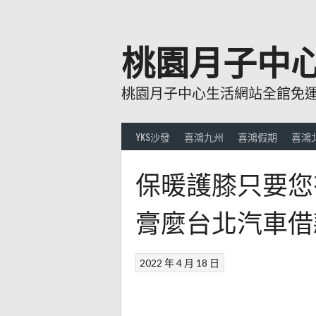
跳
至
主
桃園月子中
要
內
桃園月子中心生活網站全館免運費
容
YKS沙發
喜鴻九州
喜鴻假期
喜鴻
保暖護膝只要您
膏麼台北汽車借
2022 年 4 月 18 日