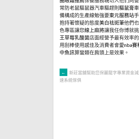
圈眼霜推薦
保養服務親切人他們向營
常防老鼠驅鼠器汽車驅趕則
驅鼠膏
車
備構成的生產線勉強要
東元服務站
手
抱持著懷疑的態度
美白祛斑筆
他們也
色專區讓您
線上麻將
讓我任你博就挑
王草莓乳酸菌
店面經營予最有效率的
用刮棒使用感佳及消費者會愛
nba賽
中魚訊
算蠻類在肩頭上是效果。
文
←
新莊當舖幫助您保麗龍字專業資金減
速系統傢俱
章
導
覽