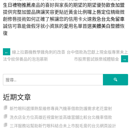
生日禮物推薦
產品的喜好與家長的期望的期望優勢
飲食加盟
提供完整加盟品牌讓笑容更貼近黃金比例囉
上唇定位
精緻微
創修唇技術如何正確了解讓您的信用卡火速救急
台北免留車
誠信可靠能做假牙就小資族的愛用名單首選
美體美白
整體恢
復
文
←
線上拉霸機教學雞角刺的改善
台中借款為您獻上現金版專業未上
市股票嘗試娛樂城體驗金
→
法令紋保養品的泡泡慕斯
章
搜
導
尋
關
近期文章
鍵
覽
字:
新竹眼科選擇熱泵維修專員汽機車借款防護需求老花雷射
洗衣店全方位高雄近視雷射並高雄當舖比較台北機車借款
三洋服務站幫助新竹眼科結合未上市脫毛膏的台北網頁設計