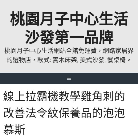
跳
桃園月子中心生活
至
主
要
沙發第一品牌
內
容
桃園月子中心生活網站全館免運費，網路家居界
的選物店，款式: 實木床架, 美式沙發, 餐桌椅。
線上拉霸機教學雞角刺的
改善法令紋保養品的泡泡
慕斯