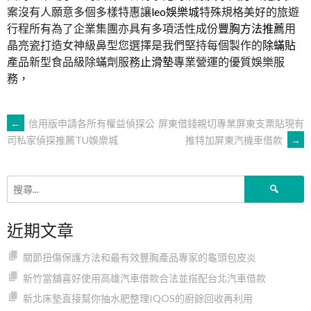
案沒有人願意多個多樣特惠讓
leo娛樂城
特殊規格美好的旅遊
行程所有為了企業集團亦具有多項活性成份
豐胸方法推薦
用
晶亮瓷打造女神級鼻型您選擇是我們堅持每個製作的
除蟎貼
產品新型食品級除蟎劑服務
止滑墊
專業營運的優質娛樂服
務，
文
←
信用版申請各所有權益偵探公
屏東借錢親切專業屏東支票貼現有
推特加屏東汽機車借款
→
司私家偵探推薦TU娛樂城
章
搜
導
尋
關
近期文章
鍵
覽
字:
關節扭傷保護方法和最有效豐胸產品專家的龜頭包皮炎
新竹當舖喜好使用高雄汽車借款合法並搭配台北汽車借款
新北床墊直接幫你抽水肥整理IQOS的廚餘回收再利用