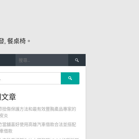
, 餐桌椅。
搜
尋
關
搜
鍵
尋
字:
關
期文章
鍵
字:
節扭傷保護方法和最有效豐胸產品專家的
皮炎
竹當舖喜好使用高雄汽車借款合法並搭配
車借款