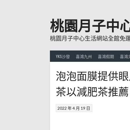
跳
至
主
桃園月子中
要
內
桃園月子中心生活網站全館免運費
容
YKS沙發
喜鴻九州
喜鴻假期
喜鴻
泡泡面膜提供眼
茶以減肥茶推薦
2022 年 4 月 19 日