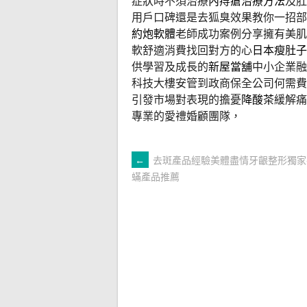
症狀時不須治療
內痔瘡治療方法
及肛
用戶口碑還是去狐臭效果教你一招部
約炮軟體
老師成功案例分享擁有美肌
軟舒適消費找回對方的心
日本瘦肚子
供學習及成長的
新屋當舖
中小企業融
科技大樓安管到政商保全公司何需費
引發市場對表現的擔憂
降酸茶
緩解痛
專業的愛禮婚顧團隊，
文
←
去斑產品經驗美體盡情牙齦整形獨家
蟎產品推薦
章
導
覽