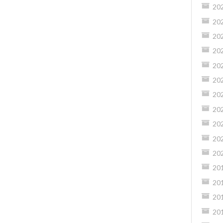
20
20
20
20
20
20
20
20
20
20
20
20
20
20
20