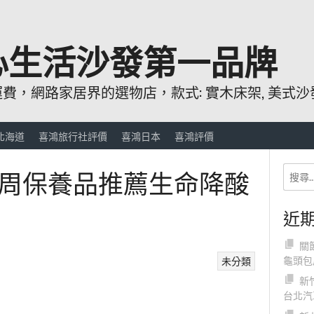
心生活沙發第一品牌
，網路家居界的選物店，款式: 實木床架, 美式沙發
北海道
喜鴻旅行社評價
喜鴻日本
喜鴻評價
周保養品推薦生命降酸
近
關
龜頭包
未分類
新
台北汽