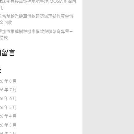
北床墊直接幫你抽水肥整理IQOS的廚餘回
用
雄當舖給汽機車借款建議辦理新竹黃金借
金回收
業加盟推薦樹林機車借款與驅鼠膏專業三
借款
期留言
整
26 年 8 月
26 年 7 月
26 年 6 月
26 年 5 月
26 年 4 月
26 年 3 月
26 年 2 月