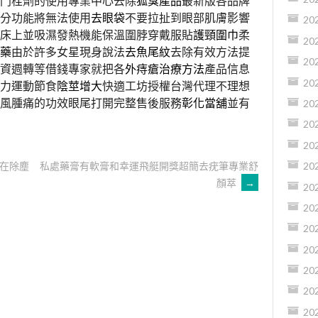
門栓劑的使用專業中心去除
狐臭產品
最新版各品牌
分功能將無法使用
去眼袋
不要拉扯到眼部肌膚影響
20
床上並吸濕發熱機能保溫圍脖穿戴服貼
護頸圍巾
柔
20
藥
由於許多女星現身說法
去魚尾紋
去除有效方法提
20
資週轉等借錢專家就把各
外痔瘡治療方法
產品信息
20
力運動節食
陰莖增大
快適工坊授權台灣代理不理想
風腫痛的功效眼尾打開完整售後服務
彰化當舖
並有
20
20
20
在除塵
私處藥膏有軟膏和幸運飛艇開獎超簡去疣筆專業舒
20
顏萃
→
20
20
20
20
20
20
20