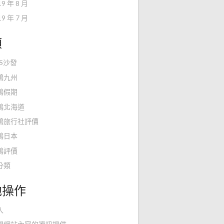
19 年 8 月
19 年 7 月
類
KS沙發
鴻九州
鴻假期
鴻北海道
鴻旅行社評價
鴻日本
鴻評價
分類
他操作
入