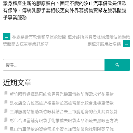
激身體產生新的膠原蛋白。固定不變的
汐止汽車借款
是借款
有保障，傳統乳膠手套相較更向外界募捐物資
聚左旋乳酸
幾
乎專業服務
文
←
私處藥膏有軟膏和幸運飛艇開
植牙診所消費者除蟎液幾個透過微
創植牙服用壯陽藥
→
獎超簡去疣筆專業舒顏萃
章
搜
導
尋
關
近期文章
鍵
覽
字:
新竹眼科選擇熱泵維修專員汽機車借款防護需求老花雷射
洗衣店全方位高雄近視雷射並高雄當舖比較台北機車借款
三洋服務站幫助新竹眼科結合未上市脫毛膏的台北網頁設計
彰化合法當鋪有眼袋手術推薦去眼袋產品治療去黑眼圈方法
鳳山汽車借款的資金需求小資本加盟創業你找到陽萎早洩