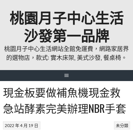
跳
桃園月子中心生活
至
主
要
沙發第一品牌
內
容
桃園月子中心生活網站全館免運費，網路家居界
的選物店，款式: 實木床架, 美式沙發, 餐桌椅。
現金板要做補魚機現金救
急站酵素完美辦理NBR手套
2022 年 4 月 19 日
未分類