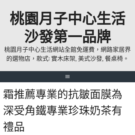
跳
桃園月子中心生活
至
主
要
沙發第一品牌
內
容
桃園月子中心生活網站全館免運費，網路家居界
的選物店，款式: 實木床架, 美式沙發, 餐桌椅。
霜推薦專業的抗皺面膜為
深受角鐵專業珍珠奶茶有
禮品