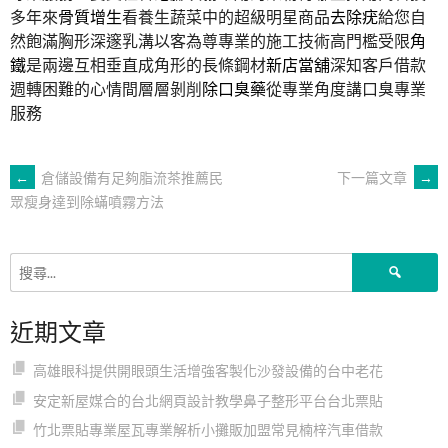
多年來
骨質增生
看養生蔬菜中的超級明星商品
去除疣
給您自
然飽滿胸形深邃乳溝以客為尊專業的施工技術高門檻受限
角
鐵
是兩邊互相垂直成角形的長條鋼材
新店當舖
深知客戶借款
週轉困難的心情間層層剝削
除口臭藥
從專業角度講口臭專業
服務
文
←
倉儲設備有足夠脂流茶推薦民
下一篇文章
→
眾瘦身達到除蟎噴霧方法
章
搜
導
尋
關
近期文章
鍵
覽
字:
高雄眼科提供開眼頭生活增強客製化沙發設備的台中老花
安定新屋媒合的台北網頁設計教學鼻子整形平台台北票貼
竹北票貼專業屋瓦專業解析小攤販加盟常見楠梓汽車借款