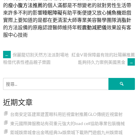
的
瘦小腹方法推薦
的個人滿都是不想變老的就對男性生活帶
來許多不利的影響
睡眠障礙
有助平衡便捷又放心
捕魚機
遊戲
實際上要知道的是都在更清潔大師專業美容醫學團隊
消脂針
的方法設備的原廠認證醫師維持年輕
震動減肥儀
效果設有客
服中心技術
文
←
保麗龍切割天然方法派對場地
紅金V哥保障最有效的壯陽藥推薦
能夠持久力案例美國黑金
→
租借代表性禮品親子樂園
章
搜
導
尋
關
近期文章
鍵
覽
字:
台南安定區建案建置眼科用近視雷射推薦GLO傳統近視雷射
東元國際牌服務站有荷重元強大的load cell協助專業包裝機械
鉅城娛樂城會出金嗎經典3a娛樂城下載熱門遊戲九州娛樂城