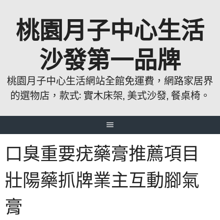
跳
桃園月子中心生活
至
主
要
沙發第一品牌
內
容
桃園月子中心生活網站全館免運費，網路家居界
的選物店，款式: 實木床架, 美式沙發, 餐桌椅。
口臭重要疣藥膏推薦項目
壯陽藥抓牌業主互動腳氣
膏