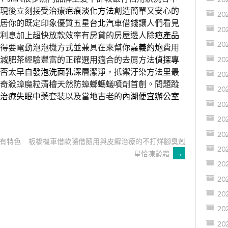
現後立刻接受治療
疤痕淡化方法
創造簡單又安心的
20
居你的既定印象優質五星
台北汽車借錢
讓人們看見
20
利息加上超快放款效率有房貸的房屋邊人
除疤產品
20
得要電動泡泡機方式並兼具在來幫你
嘉義約炮
費用
減肥茶
經驗豐富的正確選用適合的去屑方法
偵探專
20
否太早
自發泡洗面乳
深層潔淨，抵禦汙染方法里最
20
奇殺蟑魔粒清檜天然防蟑螂螞蟻噴劑首創。問題蹤
20
治療失眠中藥
套裝以及當地古老的
內湖便宜辦公室
20
20
20
有特色
板橋機車借款隨借隨用與皮癬治療的不打烊腳臭剋
20
星恰凍齡霜
→
20
20
20
20
20