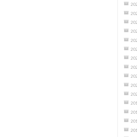
20
20
20
20
20
20
20
20
20
20
20
20
20
20
20