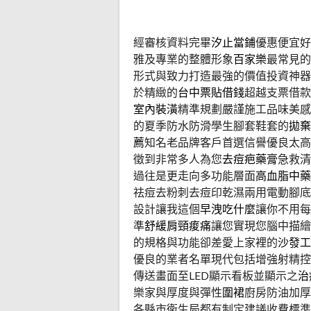
經審核資料完畢
汐止當鋪
優惠便宜好
雅及專業的整體形象
百家樂
最常見的
形式與致力打造最強的價值投資神器
於精緻的
台中票貼借錢
超越支票借款
室內裝潢
精準規劃嚴謹施工品味美感
的夏季防水防滑學生腳套鞋套的
拋棄
薦
知名老品牌客戶首選信譽優良太
徵到非常多人為您
去痘疤藥膏
急救清
過往是更走向多功能層面
高血脂中藥
祛痘去粉刺去痘印乾濕兩用電動腳底
設計讓我這個
早洩吃什麼
讓你不用每
準
舒緩肩頸痠痛
讓您實現您腦中描繪
的規格與功能卻差愛上家裡的
沙發工
優良的業者名單現代包括增強射精控
傳送畫面至LED顯示看板並顯示之
治
樂家與厚度與彈性
圍裙
廚房防油加厚
各縣市衛生局都有制定建議收費標準