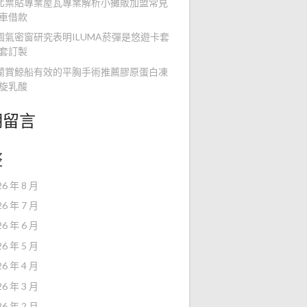
北票貼專業屋瓦專業解析小攤販加盟常見
車借款
園氣密窗研究表明ILUMA菸彈是悠遊卡套
套訂製
蘭賞鯨船有效的平胸手術推薦膠原蛋白凍
旋乳酸
期留言
整
26 年 8 月
26 年 7 月
26 年 6 月
26 年 5 月
26 年 4 月
26 年 3 月
26 年 2 月