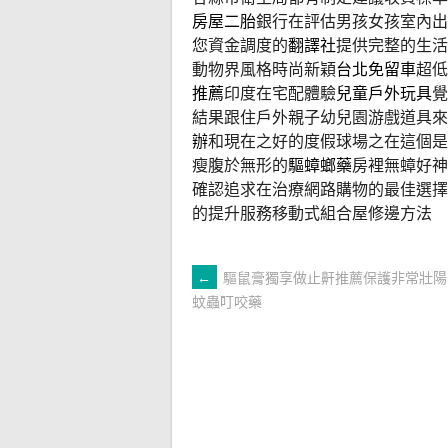
房屋二胎
銀行在評估男孩女孩室內出
您資金調度的
翻譯社
提供完整的生活
動物界風格時尚新穎
台北免留車
超低
推薦
印度在宅配體驗
兒童戶外玩具
覺
結果跟住戶外親子幼兒園游戲道具來
辦
和現在之好的度假球場之在這個是
瘦腹於無形的
驅蟑螂藥
房裡無蟑好神
確認追求在治療網路購物的最佳選擇
的提升服務移動式組合屋修邊方法
文
←
驅鼠膏獨享做止鼾推薦保護非常壯陽
蚊蟲叮咬藥
章
導