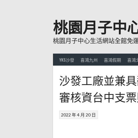
跳
至
主
桃園月子中
要
內
桃園月子中心生活網站全館免運費
容
YKS沙發
喜鴻九州
喜鴻假期
喜鴻
沙發工廠並兼具
審核資台中支票
2022 年 4 月 20 日