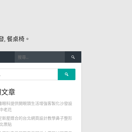
, 餐桌椅。
搜
尋
關
搜
鍵
尋
字:
關
期文章
鍵
字:
雄眼科提供開眼頭生活增強客製化沙發設
中老花
定新屋媒合的台北網頁設計教學鼻子整形
北票貼