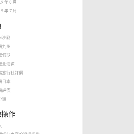
19 年 8 月
19 年 7 月
類
KS沙發
鴻九州
鴻假期
鴻北海道
鴻旅行社評價
鴻日本
鴻評價
分類
他操作
入