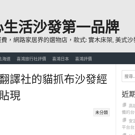
心生活沙發第一品牌
，網路家居界的選物店，款式: 實木床架, 美式沙發
北海道
喜鴻旅行社評價
喜鴻日本
喜鴻評價
翻譯社的貓抓布沙發經
貼現
近
高
備的台
未分類
安
平台台