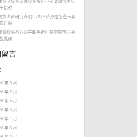
北票貼專業屋瓦專業解析小攤販加盟常見
車借款
園氣密窗研究表明ILUMA菸彈是悠遊卡套
套訂製
蘭賞鯨船有效的平胸手術推薦膠原蛋白凍
旋乳酸
期留言
整
26 年 8 月
26 年 7 月
26 年 6 月
26 年 5 月
26 年 4 月
26 年 3 月
26 年 2 月