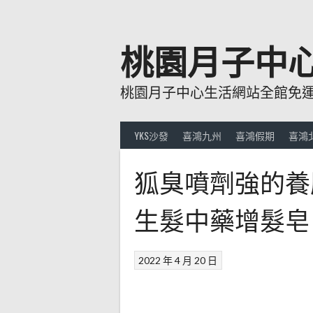
跳
至
主
桃園月子中
要
內
桃園月子中心生活網站全館免運費
容
YKS沙發
喜鴻九州
喜鴻假期
喜鴻
狐臭噴劑強的養
生髮中藥增髮皂
2022 年 4 月 20 日