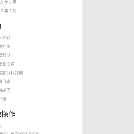
19 年 8 月
19 年 7 月
類
KS沙發
鴻九州
鴻假期
鴻北海道
鴻旅行社評價
鴻日本
鴻評價
分類
他操作
入