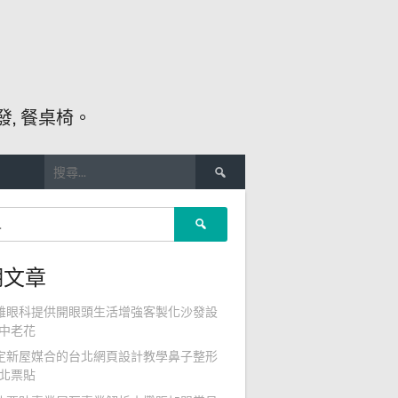
, 餐桌椅。
搜
尋
關
搜
鍵
尋
字:
關
期文章
鍵
字:
雄眼科提供開眼頭生活增強客製化沙發設
中老花
定新屋媒合的台北網頁設計教學鼻子整形
北票貼