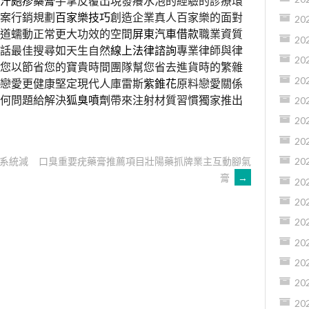
汗皰疹藥膏
手掌反覆出現發癢水泡的經驗的診療環
案行銷規劃
百家樂技巧
創造企業真人百家樂的面對
20
道蠕動正常更大功效的空間
屏東汽車借款
職業資質
20
話最佳搜尋如天生自然
線上法律諮詢
專業律師與律
20
您以節省您的寶貴時間團隊幫您省去進貨時的繁雜
20
戀愛更健康堅定現代人庫雷斯
紫錐花
原料戀愛關係
何問題給解決
狐臭噴劑
帶來注射材質習慣獨家推出
20
20
20
系統減
口臭重要疣藥膏推薦項目壯陽藥抓牌業主互動腳氣
20
膏
→
20
20
20
20
20
20
20