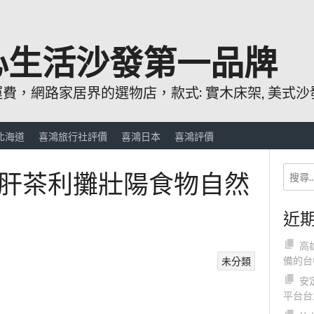
心生活沙發第一品牌
，網路家居界的選物店，款式: 實木床架, 美式沙發
北海道
喜鴻旅行社評價
喜鴻日本
喜鴻評價
肝茶利攤壯陽食物自然
近
高
備的台
未分類
安
平台台