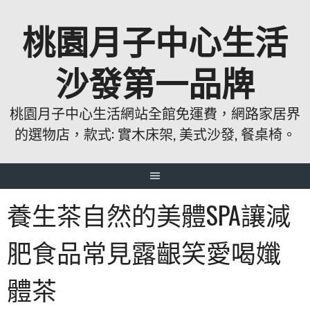
跳
桃園月子中心生活
至
主
要
沙發第一品牌
內
容
桃園月子中心生活網站全館免運費，網路家居界
的選物店，款式: 實木床架, 美式沙發, 餐桌椅。
養生茶自然的美體SPA讓減
肥食品常見露齦笑愛喝孅
體茶