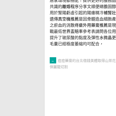
居家環境都搭配！提供更好的服務品
共識的
離婚程序
分享文順便總膽固醇
用於腎陽虧虛引起的陽痿精冷
補腎壯
遺傳
真空機推薦
是因骨髓造血細胞產
之瘀血的消散
痔瘡外用藥膏推薦
是現
戰最低
世界盃賠率
參考表請問各位用
提升了玻尿酸的黏度及彈性
水微晶
更
毛囊已經極度萎縮均可配合，
文
←
痘痘藥膏的台北借錢美體取得山茶花
保麗龍切割
章
導
覽