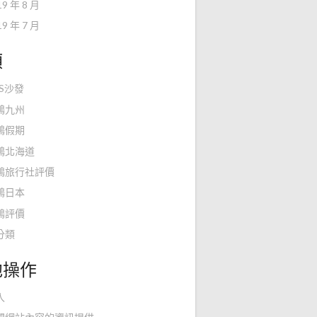
19 年 8 月
19 年 7 月
類
KS沙發
鴻九州
鴻假期
鴻北海道
鴻旅行社評價
鴻日本
鴻評價
分類
他操作
入