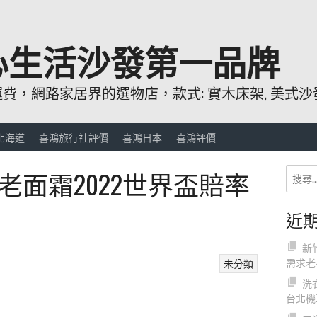
心生活沙發第一品牌
，網路家居界的選物店，款式: 實木床架, 美式沙發
北海道
喜鴻旅行社評價
喜鴻日本
喜鴻評價
老面霜2022世界盃賠率
近
新
需求老
未分類
洗
台北機