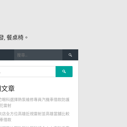
, 餐桌椅。
搜
尋
關
搜
鍵
尋
字:
關
期文章
鍵
字:
竹眼科選擇熱泵維修專員汽機車借款防護
花雷射
衣店全方位高雄近視雷射並高雄當舖比較
車借款