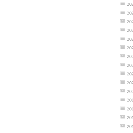
20
20
20
20
20
20
20
20
20
20
20
20
20
20
20