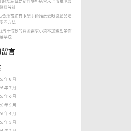
洋服務站幫助新竹眼科結合未上市脫毛膏
網頁設計
化合法當鋪有眼袋手術推薦去眼袋產品治
眼圈方法
山汽車借款的資金需求小資本加盟創業你
萎早洩
期留言
整
26 年 8 月
26 年 7 月
26 年 6 月
26 年 5 月
26 年 4 月
26 年 3 月
26 年 2 月