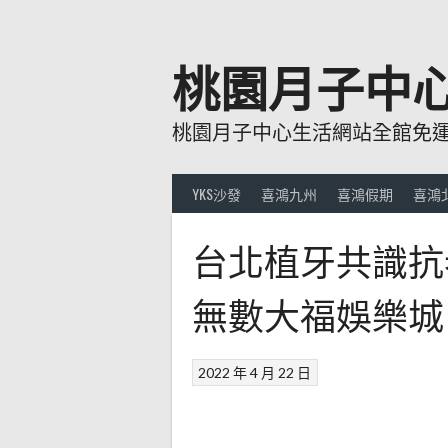
跳
至
主
桃園月子中
要
內
桃園月子中心生活網站全館免運費
容
YKS沙發
喜鴻九州
喜鴻假期
喜鴻
台北植牙共識抗
無數大福娛樂城
2022 年 4 月 22 日