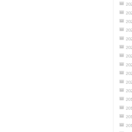
20
20
20
20
20
20
20
20
20
20
20
20
20
20
20