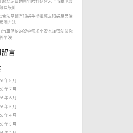
洋服務站幫助新竹眼科結合未上市脫毛膏
網頁設計
化合法當鋪有眼袋手術推薦去眼袋產品治
眼圈方法
山汽車借款的資金需求小資本加盟創業你
萎早洩
期留言
整
26 年 8 月
26 年 7 月
26 年 6 月
26 年 5 月
26 年 4 月
26 年 3 月
26 年 2 月