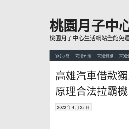
跳
至
主
桃園月子中
要
內
桃園月子中心生活網站全館免運費
容
YKS沙發
喜鴻九州
喜鴻假期
喜鴻
高雄汽車借款獨
原理合法拉霸機
2022 年 4 月 22 日