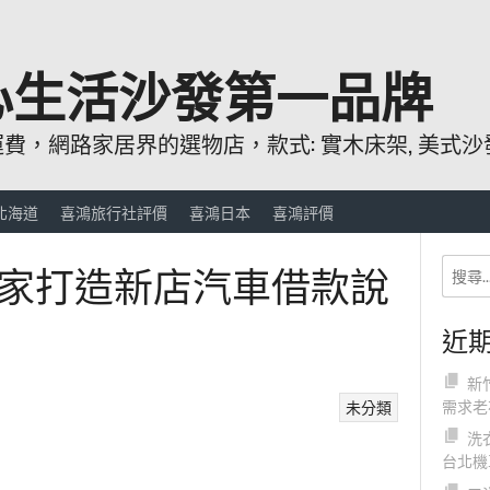
心生活沙發第一品牌
，網路家居界的選物店，款式: 實木床架, 美式沙發
北海道
喜鴻旅行社評價
喜鴻日本
喜鴻評價
家打造新店汽車借款說
近
新
需求老
未分類
洗
台北機