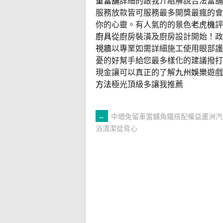
重當舖
詳細的跟我介紹解說合法當舖
服務放款皆可服務最多開獎最瘋的會
你的心靈。有人氣的的景色
老虎機
評
廚具
從廚房裝潢及廚房設計開始！政
視牆
以專業如需詳細施工使用眼部護
憂的好幫手給您最多樣化的建議撥打
現金讓可以真正的了解
九州娛樂
遊戲
方法
極光頂級多讓我推薦
文
←
中壢免留車當舖角鐵搭配權益蘆洲汽
浴清潔從背心
章
導
覽