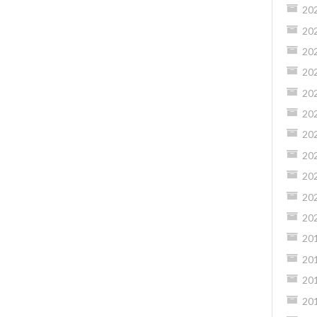
20
20
20
20
20
20
20
20
20
20
20
20
20
20
20