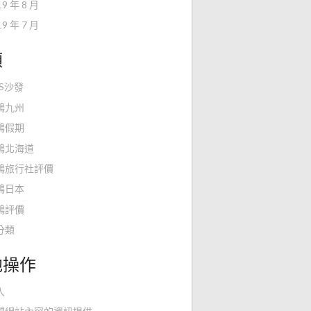
19 年 8 月
19 年 7 月
類
KS沙發
鴻九州
鴻假期
鴻北海道
鴻旅行社評價
鴻日本
鴻評價
分類
他操作
入