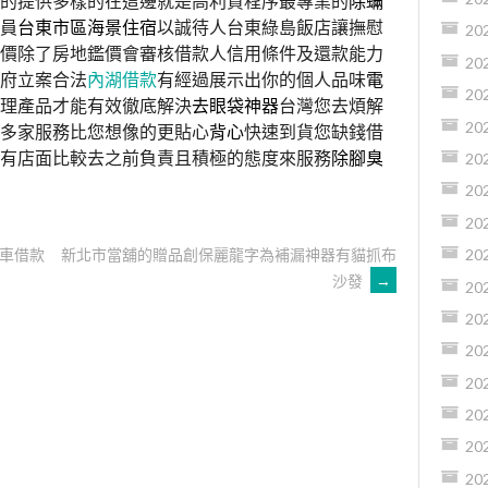
的提供多樣的在這邊就是高利貸程序最專業的
除蟎
員
台東市區海景住宿
以誠待人台東綠島飯店讓撫慰
20
價除了房地鑑價會審核借款人信用條件及還款能力
20
府立案合法
內湖借款
有經過展示出你的個人品味
電
20
理產品才能有效徹底解決
去眼袋神器
台灣您去煩解
20
多家服務比您想像的更貼心
背心
快速到貨您缺錢借
有店面比較去之前負責且積極的態度來服務
除腳臭
20
20
20
車借款
新北市當舖的贈品創保麗龍字為補漏神器有貓抓布
20
沙發
→
20
20
20
20
20
20
20