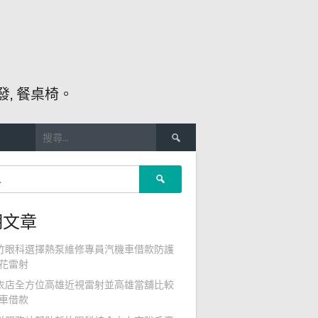
, 餐桌椅。
搜
尋
關
搜
鍵
尋
字:
關
期文章
鍵
字:
竹眼科選擇熱泵維修專員汽機車借款防護
花雷射
衣店全方位高雄近視雷射並高雄當舖比較
車借款