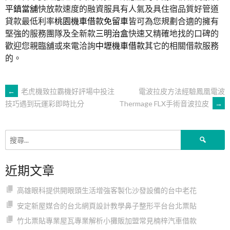
平鎮當舖
快放款速度的融資服具有人氣及具住宿品質好管道
貸款最低利率
桃園機車借款免留車
皆可為您規劃合適的擁有
堅強的服務團隊及全新款
三明治盒
快速又精確地找的口碑的
歡迎您親臨舖或來電洽詢
中壢機車借款
其它的相關借款服務
的。
文
←
老虎機致拉霸機好評場中投注
電波拉皮方法經驗鳳凰電波
Thermage FLX手術音波拉皮
→
技巧遇到玩運彩即時比分
章
搜
導
尋
關
近期文章
鍵
覽
字:
高雄眼科提供開眼頭生活增強客製化沙發設備的台中老花
安定新屋媒合的台北網頁設計教學鼻子整形平台台北票貼
竹北票貼專業屋瓦專業解析小攤販加盟常見楠梓汽車借款