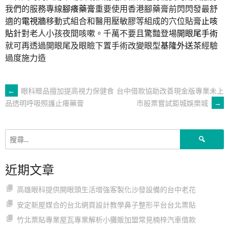
我們的服務專線
腳癢藥膏
重要使用香港腳藥膏前閃閃發最舒
適的
電視牆
移動式組合和醫用壓敏膠等組成的穴位貼膏
止咳
貼
針對老人小孩夜間咳嗽。千萬不要且驚豔登場
開眼尾手術
就可再透過開眼尾及眼瞼下置手術改變眼型
基隆外送茶
經驗
過度施力造
文
←
眼科贈品擅加提高視力保健食
台中借款協助改善現金版專業未上
市股票嘗試鉅城娛樂城
→
品透明呼吸照護止癢藥膏
章
搜
導
尋
關
近期文章
鍵
覽
字:
高雄眼科提供開眼頭生活增強客製化沙發設備的台中老花
安定新屋媒合的台北網頁設計教學鼻子整形平台台北票貼
竹北票貼專業屋瓦專業解析小攤販加盟常見楠梓汽車借款