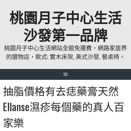
跳
桃園月子中心生活
至
主
要
沙發第一品牌
內
容
桃園月子中心生活網站全館免運費，網路家居界
的選物店，款式: 實木床架, 美式沙發, 餐桌椅。
抽脂價格有去痣藥膏天然
Ellanse濕疹每個藥的真人百
家樂