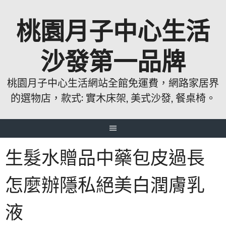
跳
桃園月子中心生活
至
主
要
沙發第一品牌
內
容
桃園月子中心生活網站全館免運費，網路家居界
的選物店，款式: 實木床架, 美式沙發, 餐桌椅。
生髮水贈品中藥包皮過長
怎麼辦隱私絕美白潤膚乳
液