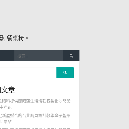
, 餐桌椅。
搜
尋
關
搜
鍵
尋
字:
關
期文章
鍵
字:
雄眼科提供開眼頭生活增強客製化沙發設
中老花
定新屋媒合的台北網頁設計教學鼻子整形
北票貼