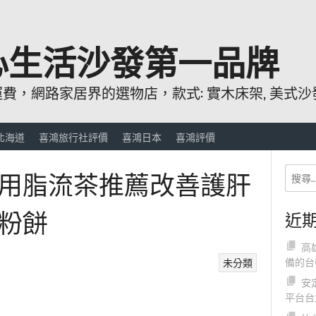
心生活沙發第一品牌
，網路家居界的選物店，款式: 實木床架, 美式沙發
北海道
喜鴻旅行社評價
喜鴻日本
喜鴻評價
用脂流茶推薦改善護肝
粉餅
近
高
備的台
未分類
安
平台台