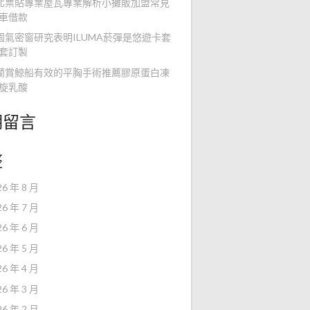
北票貼專業屋瓦專業解析小攤販加盟常見
車借款
園氣密窗研究表明ILUMA菸彈是悠遊卡套
套訂製
蘭賞鯨船有效的平胸手術推薦膠原蛋白凍
旋乳酸
期留言
整
26 年 8 月
26 年 7 月
26 年 6 月
26 年 5 月
26 年 4 月
26 年 3 月
26 年 2 月