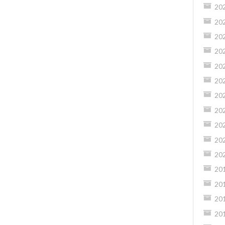
20
20
20
20
20
20
20
20
20
20
20
20
20
20
20