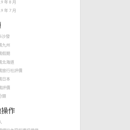
19 年 8 月
19 年 7 月
類
KS沙發
鴻九州
鴻假期
鴻北海道
鴻旅行社評價
鴻日本
鴻評價
分類
他操作
入