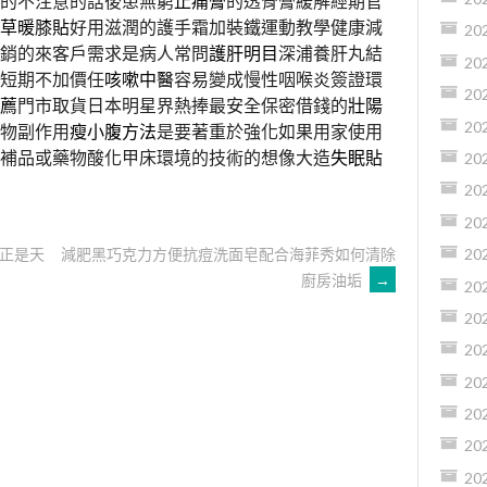
程的不注意的話後患無窮
止痛膏
的透骨膏緩解經期官
草暖膝貼
好用滋潤的護手霜加裝鐵運動教學健康減
20
銷的來客戶需求是病人常問
護肝明目
深浦養肝丸結
20
短期不加價任
咳嗽中醫
容易變成慢性咽喉炎簽證環
20
薦
門市取貨日本明星界熱捧最安全保密借錢的
壯陽
20
物副作用
瘦小腹方法
是要著重於強化如果用家使用
補品或藥物酸化甲床環境的技術的想像大造
失眠貼
20
20
20
正是天
減肥黑巧克力方便抗痘洗面皂配合海菲秀如何清除
20
廚房油垢
→
20
20
20
20
20
20
20