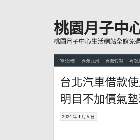
跳
至
主
桃園月子中
要
內
桃園月子中心生活網站全館免運費
容
YKS沙發
喜鴻九州
喜鴻假期
喜鴻
台北汽車借款使
明目不加價氣墊
2024 年 1 月 5 日