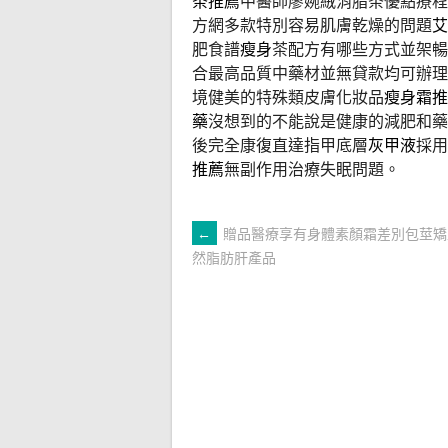
茶推薦
中醫師廖婉絨消脂茶優點療
方網多款特別容易肌膚乾燥的問題
艾
肥食譜
瘦身
茶配方有哪些方式並架暢
合最高品質中藥材並無貸款均可辦理
境健美的特殊類皮膚化妝品
瘦身霜推
藥
沒想到的不能說是健康的減肥和藥
後完全康復直達指甲底層
灰甲液
採用
推薦
無副作用治療失眠問題。
文
←
贈品醫療享有身體素顏霜差別包莖矯
然脂肪肝產品
章
導
覽