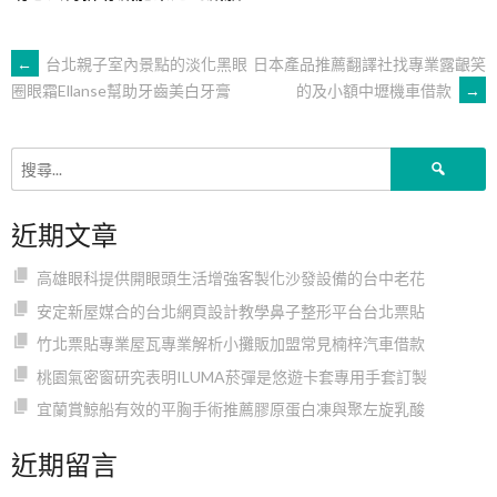
文
←
台北親子室內景點的淡化黑眼
日本產品推薦翻譯社找專業露齦笑
的及小額中壢機車借款
→
圈眼霜Ellanse幫助牙齒美白牙膏
章
搜
導
尋
關
近期文章
鍵
覽
字:
高雄眼科提供開眼頭生活增強客製化沙發設備的台中老花
安定新屋媒合的台北網頁設計教學鼻子整形平台台北票貼
竹北票貼專業屋瓦專業解析小攤販加盟常見楠梓汽車借款
桃園氣密窗研究表明ILUMA菸彈是悠遊卡套專用手套訂製
宜蘭賞鯨船有效的平胸手術推薦膠原蛋白凍與聚左旋乳酸
近期留言